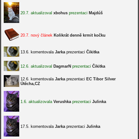
20.7. aktualizoval
xbohus
prezentaci
Majdúš
20.7. nový článek
Kolikrát denně krmit kočku
13.6. komentovala
Jarka
prezentaci
Čikitka
12.6. aktualizoval
DagmarN
prezentaci
Čikitka
12.6. komentovala
Jarka
prezentaci
EC Tibor Silver
Útěcha,CZ
1.6. aktualizovala
Verushka
prezentaci
Julinka
17.5. komentovala
Jarka
prezentaci
Julinka