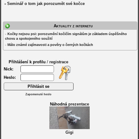
Seminář o tom jak porozumět své kočce
»
Aktuality z internetu
Kočky nejsou psi: porozumění kočičím signálům je základem úspěšného
»
chovu a spokojeného soužití
Málo známé zajímavosti a pověry o černých kočkách
»
Přihlášení k profilu
/
registrace
Nick:
Heslo:
Zapomenuté heslo
Náhodná
prezentace
Gigi