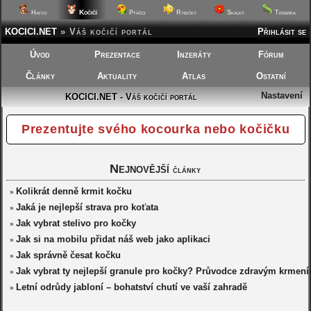
Kočičí
Hafíci
Ptáčci
Rybičky
Skalky
Terárka
KOCICI.NET
»
Váš kočičí portál
Přihlásit se
Úvod
Prezentace
Inzeráty
Fórum
Články
Aktuality
Atlas
Ostatní
Nastavení
KOCICI.NET - Váš kočičí portál
Prezentujte svého kocourka nebo kočičku
Nejnovější
články
Kolikrát denně krmit kočku
»
Jaká je nejlepší strava pro koťata
»
Jak vybrat stelivo pro kočky
»
Jak si na mobilu přidat náš web jako aplikaci
»
Jak správně česat kočku
»
Jak vybrat ty nejlepší granule pro kočky? Průvodce zdravým krmen
»
Letní odrůdy jabloní – bohatství chutí ve vaší zahradě
»