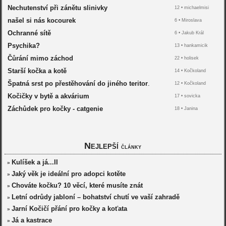
Nechutenství při zánětu slinivky
12 •
michaelmisi
našel si nás kocourek
6 •
Miroslava
Ochranné sítě
6 •
Jakub Král
Psychika?
13 •
hankamicik
Čůrání mimo záchod
22 •
holisek
Starší kočka a kotě
14 •
Kočkoland
Špatná srst po přestěhování do jiného teritor
12 •
Kočkoland
...
Kočičky v bytě a akvárium
17 •
sovicka
Záchůdek pro kočky - catgenie
18 •
Janina
Nejlepší
články
Kulíšek a já...II
»
Jaký věk je ideální pro adopci kotěte
»
Chováte kočku? 10 věcí, které musíte znát
»
Letní odrůdy jabloní – bohatství chutí ve vaší zahradě
»
Jarní Kočičí přání pro kočky a koťata
»
Já a kastrace
»