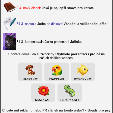
9.4. nový článek
Jaká je nejlepší strava pro koťata
31.3. napsala
Jarka
do diskuze
Vánoční a velikonoční přání
31.3. komentovala
Jarka
prezentaci
Julinka
Chováte doma i další živočichy?
Vytvořte prezentaci i pro ně
na
našich dalších webech:
HAFICI.
PTACCI.
RYBICKY.
NET
NET
NET
SKALKY.
TERARKA.
NET
NET
Chcete mít reklamu nebo PR článek na tomto webu?
•
Boudy pro psy