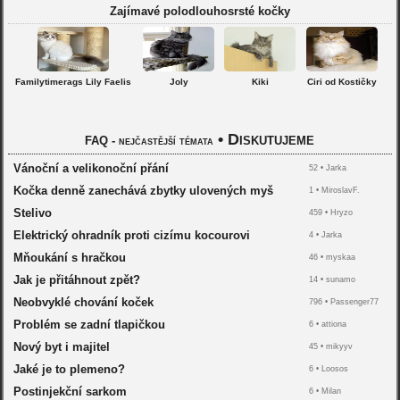
Zajímavé polodlouhosrsté kočky
Familytimerags Lily Faelis
Joly
Kiki
Ciri od Kostičky
•
Diskutujeme
FAQ - nejčastější témata
Vánoční a velikonoční přání
52 •
Jarka
Kočka denně zanechává zbytky ulovených myš
1 •
MiroslavF.
Stelivo
459 •
Hryzo
Elektrický ohradník proti cizímu kocourovi
4 •
Jarka
Mňoukání s hračkou
46 •
myskaa
Jak je přitáhnout zpět?
14 •
sunamo
Neobvyklé chování koček
796 •
Passenger77
Problém se zadní tlapičkou
6 •
attiona
Nový byt i majitel
45 •
mikyyv
Jaké je to plemeno?
6 •
Loosos
Postinjekční sarkom
6 •
Milan