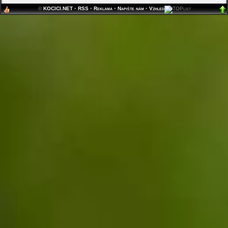
©
KOCICI.NET
•
RSS
•
Reklama
•
Napište nám
•
Vzhled