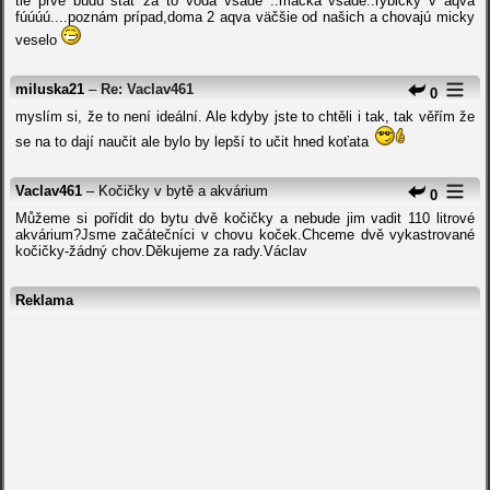
tie prvé budú stáť za to voda všade ..mačka všade..rybičky v aqva
fúúúú....poznám prípad,doma 2 aqva väčšie od našich a chovajú micky
veselo
miluska21
–
Re: Vaclav461
0
myslím si, že to není ideální. Ale kdyby jste to chtěli i tak, tak věřím že
se na to dají naučit ale bylo by lepší to učit hned koťata
Vaclav461
– Kočičky v bytě a akvárium
0
Můžeme si pořídit do bytu dvě kočičky a nebude jim vadit 110 litrové
akvárium?Jsme začátečníci v chovu koček.Chceme dvě vykastrované
kočičky-žádný chov.Děkujeme za rady.Václav
Reklama