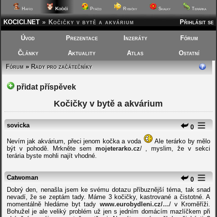
Kočičí
Hafíci
Ptáčci
Rybičky
Skalky
Terárka
KOCICI.NET
»
Kočičky v bytě a akvárium
Přihlásit se
Úvod
Prezentace
Inzeráty
Fórum
Články
Aktuality
Atlas
Ostatní
Fórum
»
Rady pro začátečníky
přidat příspěvek
Kočičky v bytě a akvárium
sovicka
0
Nevím jak akvárium, přeci jenom kočka a voda
Ale terárko by mělo
být v pohodě. Mrkněte sem
mojeterarko.cz
/ , myslim, že v sekci
terária byste mohli najít vhodné.
Catwoman
0
Dobrý den, nenašla jsem ke svému dotazu příbuznější téma, tak snad
nevadí, že se zeptám tady. Máme 3 kočičky, kastrované a čistotné. A
momentálně hledáme byt tady
www.eurobydleni.cz/…
/ v Kroměříži.
Bohužel je ale veliký problém už jen s jedním domácím mazlíčkem při