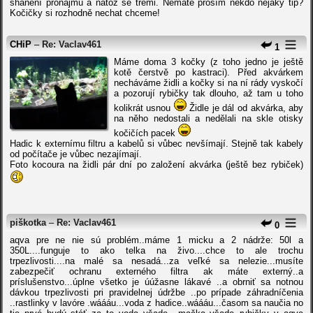
shánění pronájmu a natož se třemi. Nemáte prosím někdo nějaký tip?
Kočičky si rozhodně nechat chceme!
CHiP
–
Re: Vaclav461
1
Máme doma 3 kočky (z toho jedno je ještě
kotě čerstvě po kastraci). Před akvárkem
necháváme židli a kočky si na ní rády vyskočí
a pozorují rybičky tak dlouho, až tam u toho
kolikrát usnou
Židle je dál od akvárka, aby
na něho nedostali a nedělali na skle otisky
kočičích pacek
Hadic k externímu filtru a kabelů si vůbec nevšímají. Stejně tak kabely
od počítače je vůbec nezajímají.
Foto kocoura na židli pár dní po založení akvárka (ještě bez rybiček)
piškotka
–
Re: Vaclav461
0
aqva pre ne nie sú problém..máme 1 micku a 2 nádrže: 50l a
350L....funguje to ako telka na živo....chce to ale trochu
trpezlivosti....na malé sa nesadá...za veľké sa nelezie...musíte
zabezpečiť ochranu externého filtra ak máte externý..a
príslušenstvo...úplne všetko je úúžasne lákavé ..a obrniť sa notnou
dávkou trpezlivosti pri pravidelnej údržbe ..po prípade záhradníčenia
..rastlinky v lavóre .wáááu...voda z hadice..wáááu...časom sa naučia no