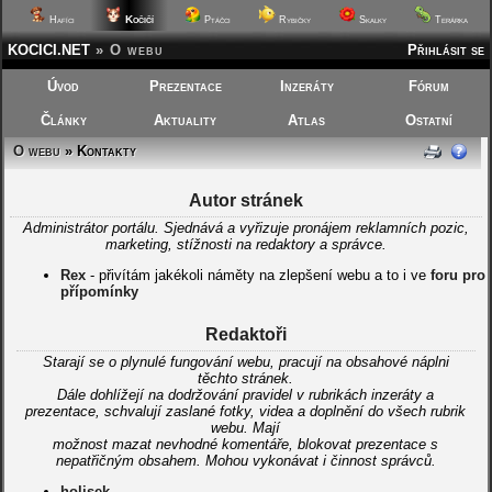
Kočičí
Hafíci
Ptáčci
Rybičky
Skalky
Terárka
KOCICI.NET
»
O webu
Přihlásit se
Úvod
Prezentace
Inzeráty
Fórum
Články
Aktuality
Atlas
Ostatní
O webu
» Kontakty
Autor stránek
Administrátor portálu. Sjednává a vyřizuje pronájem reklamních pozic,
marketing, stížnosti na redaktory a správce.
Rex
- přivítám jakékoli náměty na zlepšení webu a to i ve
foru pro
přípomínky
Redaktoři
Starají se o plynulé fungování webu, pracují na obsahové náplni
těchto stránek.
Dále dohlížejí na dodržování pravidel v rubrikách inzeráty a
prezentace, schvalují zaslané fotky, videa a doplnění do všech rubrik
webu. Mají
možnost mazat nevhodné komentáře, blokovat prezentace s
nepatřičným obsahem. Mohou vykonávat i činnost správců.
holisek