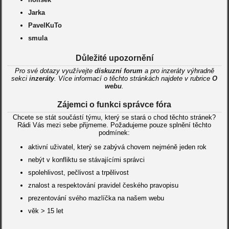
Jarka
PavelKuTo
smula
Důležité upozornění
Pro své dotazy využívejte
diskuzní forum
a pro inzeráty výhradně
sekci
inzeráty
. Více informací o těchto stránkách najdete v rubrice
O
webu
.
Zájemci o funkci správce fóra
Chcete se stát součástí týmu, který se stará o chod těchto stránek?
Rádi Vás mezi sebe přijmeme. Požadujeme pouze splnění těchto
podmínek:
aktivní uživatel, který se zabývá chovem nejméně jeden rok
nebýt v konfliktu se stávajícími správci
spolehlivost, pečlivost a trpělivost
znalost a respektování pravidel českého pravopisu
prezentování svého mazlíčka na našem webu
věk > 15 let