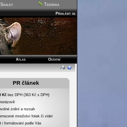
Skalky
Terárka
Přihlásit se
Atlas
Ostatní
PR článek
0 Kč
bez DPH (363 Kč s DPH)
dnorázově
ovolné znění a rozsah
omezené množství fotek či videí
t i formátování podle Vás