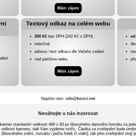
Mám zájem
vní
Textový odkaz na celém webu
200 Kč
bez DPH (242 Kč s DPH)
od
měsíčně
dl
adresa i text odkazu dle Vašeho zadání
nav
adání
nad patičkou webu
př
Mám zájem
Napište nám:
info@kocici.net
Neváhejte u nás inzerovat
banner standardní velikosti 468 x 60 px libovolného datového formátu za jed
elikost banneru, rádi Vám vyjdeme vstříc. Částka za zveřejnění bude úměrná
ibovolného znění, rozsahu i počtu fotek či videí), tak jeho zveřejnění stoj