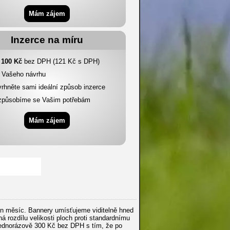
Mám zájem
Inzerce na míru
 100 Kč
bez DPH (121 Kč s DPH)
e Vašeho návrhu
rhněte sami ideální způsob inzerce
izpůsobíme se Vašim potřebám
Mám zájem
en měsíc. Bannery umísťujeme viditelně hned
 rozdílu velikosti ploch proti standardnímu
í jednorázově 300 Kč bez DPH s tím, že po