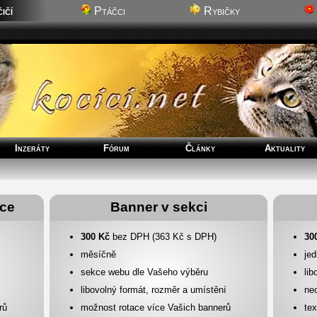
ičí
Ptáčci
Rybičky
Inzeráty
Fórum
Články
Aktuality
nce
Banner v sekci
300 Kč
bez DPH (363 Kč s DPH)
30
měsíčně
je
sekce webu dle Vašeho výběru
lib
libovolný formát, rozměr a umístění
ne
rů
možnost rotace více Vašich bannerů
tex