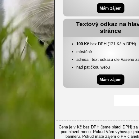
Mám zájem
Textový odkaz na hla
stránce
100 Kč
bez DPH (121 Kč s DPH)
měsíčně
adresa i text odkazu dle Vašeho z
nad patičkou webu
Mám zájem
Cena je v Kč bez DPH (jsme plátci DPH) za 
pod hlavní menu. Pokud Vám vyhovuje jiná v
banneru. Pokud máte zájem o PR článek (l