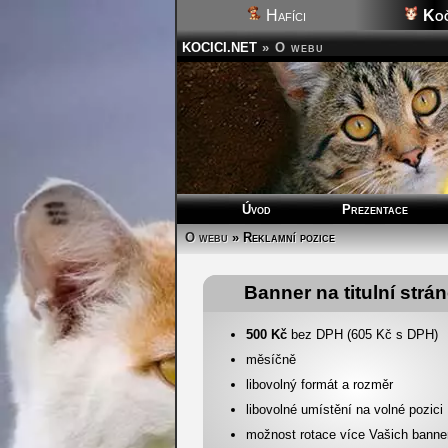
Hafíci
Koč
KOCICI.NET
»
O webu
Úvod
Prezentace
O webu
» Reklamní pozice
Banner na titulní strá
500 Kč
bez DPH (605 Kč s DPH)
měsíčně
libovolný formát a rozměr
libovolné umístění na volné pozici
možnost rotace více Vašich banne