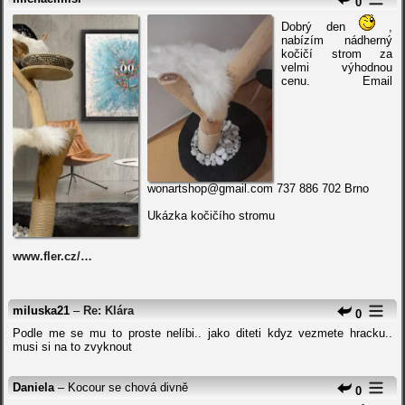
0
Dobrý den
,
nabízím nádherný
kočičí strom za
velmi výhodnou
cenu. Email
wonartshop@gmail.com 737 886 702 Brno
Ukázka kočičího stromu
www.fler.cz/…
miluska21
–
Re: Klára
0
Podle me se mu to proste nelíbi.. jako diteti kdyz vezmete hracku..
musi si na to zvyknout
Daniela
– Kocour se chová divně
0