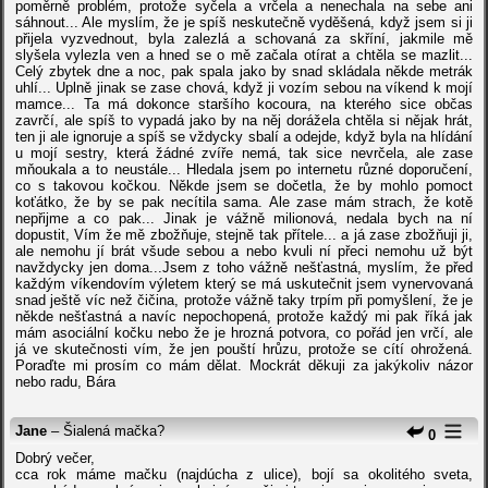
poměrně problém, protože syčela a vrčela a nenechala na sebe ani
sáhnout... Ale myslím, že je spíš neskutečně vyděšená, když jsem si ji
přijela vyzvednout, byla zalezlá a schovaná za skříní, jakmile mě
slyšela vylezla ven a hned se o mě začala otírat a chtěla se mazlit...
Celý zbytek dne a noc, pak spala jako by snad skládala někde metrák
uhlí... Uplně jinak se zase chová, když ji vozím sebou na víkend k mojí
mamce... Ta má dokonce staršího kocoura, na kterého sice občas
zavrčí, ale spíš to vypadá jako by na něj dorážela chtěla si nějak hrát,
ten ji ale ignoruje a spíš se vždycky sbalí a odejde, když byla na hlídání
u mojí sestry, která žádné zvíře nemá, tak sice nevrčela, ale zase
mňoukala a to neustále... Hledala jsem po internetu různé doporučení,
co s takovou kočkou. Někde jsem se dočetla, že by mohlo pomoct
koťátko, že by se pak necítila sama. Ale zase mám strach, že kotě
nepřijme a co pak... Jinak je vážně milionová, nedala bych na ní
dopustit, Vím že mě zbožňuje, stejně tak přítele... a já zase zbožňuji ji,
ale nemohu jí brát všude sebou a nebo kvuli ní přeci nemohu už být
navždycky jen doma...Jsem z toho vážně nešťastná, myslím, že před
každým víkendovím výletem který se má uskutečnit jsem vynervovaná
snad ještě víc než čičina, protože vážně taky trpím při pomyšlení, že je
někde nešťastná a navíc nepochopená, protože každý mi pak říká jak
mám asociální kočku nebo že je hrozná potvora, co pořád jen vrčí, ale
já ve skutečnosti vím, že jen pouští hrůzu, protože se cítí ohrožená.
Poraďte mi prosím co mám dělat. Mockrát děkuji za jakýkoliv názor
nebo radu, Bára
Jane
– Šialená mačka?
0
Dobrý večer,
cca rok máme mačku (najdúcha z ulice), bojí sa okolitého sveta,