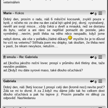
veterinářem
Marie
– Kokos
0
Dobrý den, prosím o radu, náš 6 měsíční kocourek, zvyklí pouze v
bytě, z ničeho nic ze dne na den začal být uplně jiný, divný, vystrašený,
nevěří ani svojí misce....vždy čeká u dveří a mnauká, než se dostanu
do bytu, večer a ani ráno se nepřišel pomazlit do postele, jako
vyměněný....nevím, jestli třeba na něho něco nespadlo, když jsme
nebyli doma, ale vše v pořádku,žádné důkazy
myslíte že je to důvod
ho vzít na veterinu? Stříhala jsem mu drápky, tak doufám, že třeba není
v pasti, že nikam nevyleze, netuším....
R
smula
–
Re: Gabriela
0
ad.1)kočka jakožto noční lovec prospí v průměru dvě třetiny dne, taže
nevidím problém.
ad.2)když mu dáte syrové maso, také dlouho očuchává?
Gabriela
0
Dobrý den, náš 3letý kocour 1.prospí celý den (kromě noci) nevíte proč?
Zdá se mi to divné. A za 2.když mu dáme jídlo tak ho celkem dost
dlouho očuchává a pak ho teprve jí. Prosím poraďte mi děkuji za
odpověď. Nashledanou