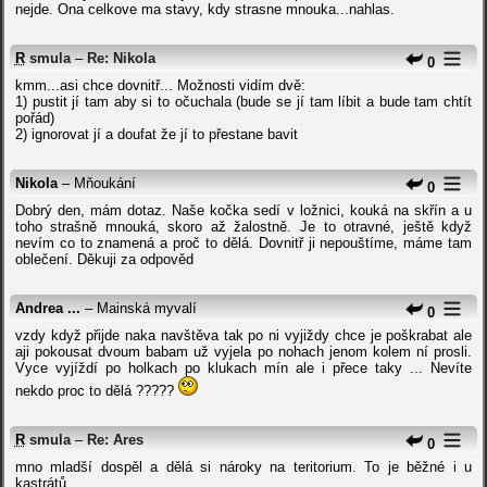
nejde. Ona celkove ma stavy, kdy strasne mnouka...nahlas.
R
smula
–
Re: Nikola
0
kmm...asi chce dovnitř... Možnosti vidím dvě:
1) pustit jí tam aby si to očuchala (bude se jí tam líbit a bude tam chtít
pořád)
2) ignorovat jí a doufat že jí to přestane bavit
Nikola
– Mňoukání
0
Dobrý den, mám dotaz. Naše kočka sedí v ložnici, kouká na skřín a u
toho strašně mnouká, skoro až žalostně. Je to otravné, ještě když
nevím co to znamená a proč to dělá. Dovnitř ji nepouštíme, máme tam
oblečení. Děkuji za odpověd
Andrea ...
– Mainská myvalí
0
vzdy když přijde naka navštěva tak po ni vyjiždy chce je poškrabat ale
aji pokousat dvoum babam už vyjela po nohach jenom kolem ní prosli.
Vyce vyjíždí po holkach po klukach mín ale i přece taky ... Nevíte
nekdo proc to dělá ?????
R
smula
–
Re: Ares
0
mno mladší dospěl a dělá si nároky na teritorium. To je běžné i u
kastrátů.