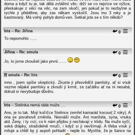
doma a když tu je, tak dělá zvláštní věc- drží se co nejvíce ve výšce,
přeskakuje z věci na věc, na zem skočí, jen pokud je to nezbytné a
rychle ji přeběhne, aby zas někam vyskočil. Jsou mu 3 roky a je
kastrovaný. Má volný pohyb domů-ven. Setkal jste se s tím někdo?
Iris
–
Re: Jiřina
0
To nepomohlo ......
Jiřina
–
Re: smula
0
Jo, to jsme zkoušeli jako první.......
R
smula
–
Re: Iris
0
mno , jsem spíše skeptický. Zkuste ji přesvědčit pamlsky, ať si vnuk
vezme nějaké pamlsky a zkouší ji krmit, ze začátku ať na ní nesahá,
dokud si nevybuduje důvěru.
Iris
– Stelinka nemá ráda muže.....
0
Ano, je to tak. Mojí kočičce Stelince zemřel kamarád kocour( 2 roky). A
ona se povahově změnila. Nesnáší muže. Ani manžela, syna, vnuka
atd. Ženy, i ty cizí, co k nám přijdou ji nechávají v klidu. Na muže syčí,
seká drápky, strašidelně mručí, i když si ji nevšímají. A třeba vnuk ji
miluje a chtěl by ji aspoň pohladit - nejde to. Myslíte, že je šance na