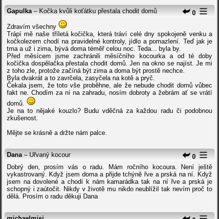
Gapulka
– Kočka kvůli koťátku přestala chodit domů
0
Zdravím všechny
Trápí mě naše tříletá kočička, která tráví celé dny spokojeně venku a
kočkolezem chodí na pravidelné kontroly, jídlo a pomazlení. Teď jak je
tma a už i zima, bývá doma téměř celou noc. Teda... byla by.
Před měsícem jsme zachránili měsíčního kocourka a od té doby
kočička dospělačka přestala chodit domů. Jen na okno se najíst. Je mi
z toho zle, protože začíná být zima a doma být prostě nechce.
Byla dvakrát a to zavrčela, zasyčela na kotě a pryč.
Čekala jsem, že toto vše proběhne, ale že nebude chodit domů vůbec
fakt ne. Chodím za ní na zahradu, nosím dobroty a žebrám ať se vrátí
domů.
Je na to nějaké kouzlo? Budu vděčná za každou radu či podobnou
zkušenost.
Mějte se krásně a držte nám palce.
Dana
– Uřvaný kocour
0
Dobrý den, prosím vás o radu. Mám ročního kocoura. Není ještě
vykastrovaný. Když jsem doma a přijde tchýně řve a prská na ní. Když
jsem na dovolené a chodí k nám kamarádka tak na ní řve a prská je
schopný i zaútočit. Nikdy v životě mu nikdo neublížil tak nevím proč to
dělá. Prosím o radu děkuji Dana
michaelmisi