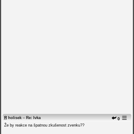
R
holisek
–
Re: Ivka
0
Že by reakce na špatnou zkušenost zvenku??