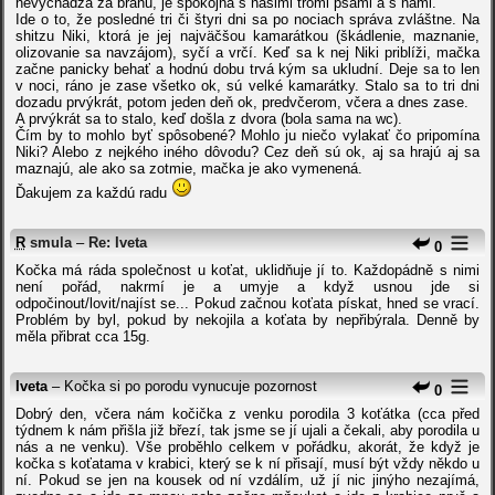
nevychádza za bránu, je spokojná s našimi tromi psami a s nami.
Ide o to, že posledné tri či štyri dni sa po nociach správa zvláštne. Na
shitzu Niki, ktorá je jej najväčšou kamarátkou (škádlenie, maznanie,
olizovanie sa navzájom), syčí a vrčí. Keď sa k nej Niki priblíži, mačka
začne panicky behať a hodnú dobu trvá kým sa ukludní. Deje sa to len
v noci, ráno je zase všetko ok, sú velké kamarátky. Stalo sa to tri dni
dozadu prvýkrát, potom jeden deň ok, predvčerom, včera a dnes zase.
A prvýkrát sa to stalo, keď došla z dvora (bola sama na wc).
Čím by to mohlo byť spôsobené? Mohlo ju niečo vylakať čo pripomína
Niki? Alebo z nejkého iného dôvodu? Cez deň sú ok, aj sa hrajú aj sa
maznajú, ale ako sa zotmie, mačka je ako vymenená.
Ďakujem za každú radu
R
smula
–
Re: Iveta
0
Kočka má ráda společnost u koťat, uklidňuje jí to. Každopádně s nimi
není pořád, nakrmí je a umyje a když usnou jde si
odpočinout/lovit/najíst se... Pokud začnou koťata pískat, hned se vrací.
Problém by byl, pokud by nekojila a koťata by nepřibýrala. Denně by
měla přibrat cca 15g.
Iveta
– Kočka si po porodu vynucuje pozornost
0
Dobrý den, včera nám kočička z venku porodila 3 koťátka (cca před
týdnem k nám přišla již březí, tak jsme se jí ujali a čekali, aby porodila u
nás a ne venku). Vše proběhlo celkem v pořádku, akorát, že když je
kočka s koťatama v krabici, který se k ní přisají, musí být vždy někdo u
ní. Pokud se jen na kousek od ní vzdálím, už jí nic jinýho nezajímá,