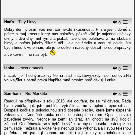
Naďa
– Tiky hlavy
0
Dobrý den, prosím vás nemáte někdo zkušenost.. Přišla jsem domů z
práce a muj kocour který nas pokaždy pěkně vítá je najednou nějaky
divny... dva dny měl rýmu a pčikal.. ale dnes polehává a má škubání
hlavy a občas jakoby šikmé oči... ale na žrádlo a vodu si dojde. šla
bych hned k veterináři, ale je to celkem náročný dostat ho do přepravky
a celkově mimo náš byt..
lenka
– kocour macek
0
macek je hodný,mazlivý.Nemá rád návštěvy,vždy se schová.Na
vnuka,5let,zlostně prská.Napište mně prosím,proč.děkuji Lenka
Samhain
–
Re: Markéta
0
Reaguji na příspěvek z roku 2016, ale doufám, že se mi ozvete. Ráda
bych věděla, jak jste problém vyřešili. Jsme v úplně stejné situaci.
Dospělá kočka s polodlouhou srstí dostala blechy, které jsme úspěšně
zlikvidovali. Nicméně kočka nechce sestoupit na zem. Opustila svoje
zavedené zvyky. Nechce na zemi ani žrát, ani chodit na svůj kočičí
záchod. Odstěhovala se v bytě do výšek a aby nemusela sestouipiz na
zem, raději nežrala a viditelně s nechutí zde vykonávala i svou tělesnou
potřebu. Teď jsme jí nahoru umístili i její misky a záchůdek a je