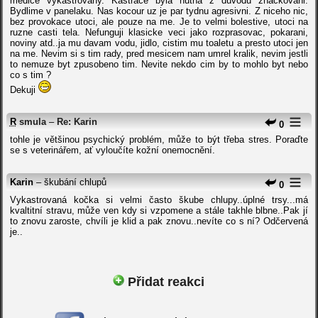
medice vykastrovany. Kastrace byla nutna z duvodu znackovani.
Bydlime v panelaku. Nas kocour uz je par tydnu agresivni. Z niceho nic,
bez provokace utoci, ale pouze na me. Je to velmi bolestive, utoci na
ruzne casti tela. Nefunguji klasicke veci jako rozprasovac, pokarani,
noviny atd..ja mu davam vodu, jidlo, cistim mu toaletu a presto utoci jen
na me. Nevim si s tim rady, pred mesicem nam umrel kralik, nevim jestli
to nemuze byt zpusobeno tim. Nevite nekdo cim by to mohlo byt nebo
co s tim ?
Dekuji
R
smula
–
Re: Karin
0
tohle je většinou psychický problém, může to být třeba stres. Poraďte
se s veterinářem, ať vyloučíte kožní onemocnění.
Karin
– škubání chlupů
0
Vykastrovaná kočka si velmi často škube chlupy..úplné trsy...má
kvaltitní stravu, může ven kdy si vzpomene a stále takhle blbne..Pak jí
to znovu zaroste, chvíli je klid a pak znovu..nevíte co s ní? Odčervená
je..
Přidat reakci