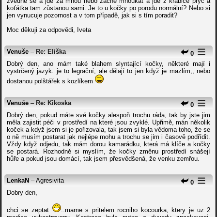
zvedne se a jde za mnou nebo začne mňoukat a jde z krabice pryč a
koťátka tam zůstanou sami. Je to u kočky po porodu normální? Nebo si
jen vynucuje pozornost a v tom případě, jak si s tím poradit?
Moc děkuji za odpovědi, Iveta
Venuše
–
Re: Eliška
0
Dobrý den, ano mám také blahem slyntající kočky, některé mají i
vystrčený jazyk. je to legrační, ale dělají to jen když je mazlím,, nebo
dostanou polštářek s kozlíkem
Venuše
–
Re: Kikoska
0
Dobrý den, pokud máte své kočky alespoň trochu ráda, tak by jste jim
měla zajistit péči v prostředí na které jsou zvyklé. Upřimě, mán několik
koček a když jsem si je pořizovala, tak jsem si byla vědoma toho, že se
o ně musím postarat jak nejlépe mohu a trochu se jim i časově podřídit.
Vždy když odjedu, tak mám dorou kamarádku, která má klíče a kočky
se postará. Rozhodně si myslím, že kočky změnu prostředí snášejí
hůře a pokud jsou domácí, tak jsem přesvědšená, že venku zemřou.
LenkaN
– Agresivita
0
Dobry den,
chci se zeptat
..mame s pritelem rocniho kocourka, ktery je uz 2