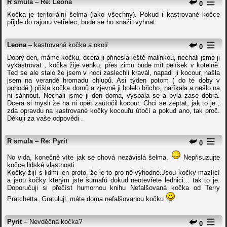
R
smula
–
Re: Leona
0
Kočka je teritoriální šelma (jako všechny). Pokud i kastrované kočce
přijde do rajonu vetřelec, bude se ho snažit vyhnat.
Leona
– kastrovaná kočka a okolí
0
Dobrý den, máme kočku, dcera ji přinesla ještě malinkou, nechali jsme ji
vykastrovat , kočka žije venku, přes zimu bude mít pelíšek v kotelně.
Teď se ale stalo že jsem v noci zaslechli kravál, napadl ji kocour, našla
jsem na verandě hromadu chlupů. Asi týden potom ( do té doby v
pohodě ) přišla kočka domů a zjevně ji bolelo břicho, naříkala a nešlo na
ni sáhnout. Nechali jsme ji den doma, vyspala se a byla zase dobrá.
Dcera si myslí že na ni opět zaútočil kocour. Chci se zeptat, jak to je ,
zda opravdu na kastrované kočky kocouřu útočí a pokud ano, tak proč.
Děkuji za vaše odpovědi .
R
smula
–
Re: Pyrit
0
No vida, konečně víte jak se chová nezávislá šelma.
Nepřisuzujte
kočce lidské vlastnosti.
Kočky žijí s lidmi jen proto, že je to pro ně výhodné.Jsou kočky mazlící
a jsou kočky kterým jste šumafů dokud neotevřete lednici... tak to je.
Doporučuji si přečíst humornou knihu Nefalšovaná kočka od Terry
Pratchetta. Gratuluji, máte doma nefalšovanou kočku
Pyrit
– Nevděčná kočka?
0