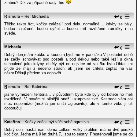
změnu? Dík za případné rady. Iris
R
smula
–
Re: Michaela
0
Těžko takto říct, kočky zalézají pod deku normálně.... kdyby se bály,
budou naježené, budou syčet a budou mít rozšířené zorničky i na
světle.
Michaela
0
Dobrý den,mám kočku a kocoura,bydlíme v paneláku.V poslední době
se začly schovávat pod postelí a pod dekou nebo také leží u okna
schoulené jako kdyby chtěly být co nejvíce od vnitřku bytu.Obřas mi
přijde že mají z něčeho strach.Tak jsem se chtěla zeptat na váš
názor.Děkuji předem za odpovět.
R
smula
–
Re: Kateřina
0
jasné vymezení teritoria... v původním bytě kde byly od kotěte ho měli
rozdělené. V novém si silnější snaží uzurpovat své. Kastrace vám asi
moc nepomůže (možná jen sníží agresivitu), ale v tomto věku ji už
doporučuji.
Kateřina
– Kočky začali být vůči sobě agresivni
0
Dobrý den, nastal nám doma celkem velký problém máme dvě perské
kočičky. Jedna má 9 let druhá 7, jsou to sestry. Přestěhovali jsme se do