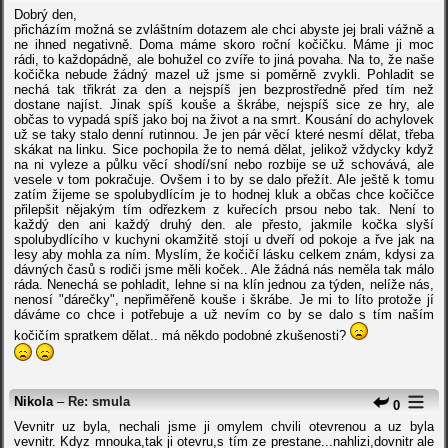
Dobrý den,
přicházím možná se zvláštním dotazem ale chci abyste jej brali vážně a
ne ihned negativně. Doma máme skoro roční kočičku. Máme ji moc
rádi, to každopádně, ale bohužel co zvíře to jiná povaha. Na to, že naše
kočička nebude žádný mazel už jsme si poměrně zvykli. Pohladit se
nechá tak třikrát za den a nejspíš jen bezprostředně před tím než
dostane najíst. Jinak spíš kouše a škrábe, nejspíš sice ze hry, ale
občas to vypadá spíš jako boj na život a na smrt. Kousání do achylovek
už se taky stalo denní rutinnou. Je jen pár věcí které nesmí dělat, třeba
skákat na linku. Sice pochopila že to nemá dělat, jelikož vždycky když
na ni vyleze a půlku věcí shodí/sní nebo rozbije se už schovává, ale
vesele v tom pokračuje. Ovšem i to by se dalo přežít. Ale ještě k tomu
zatím žijeme se spolubydlícím je to hodnej kluk a občas chce kočičce
přilepšit nějakým tím odřezkem z kuřecích prsou nebo tak. Není to
každý den ani každý druhý den. ale přesto, jakmile kočka slyší
spolubydlícího v kuchyni okamžitě stojí u dveří od pokoje a řve jak na
lesy aby mohla za ním. Myslím, že kočičí lásku celkem znám, kdysi za
dávných časů s rodiči jsme měli koček.. Ale žádná nás neměla tak málo
ráda. Nenechá se pohladit, lehne si na klín jednou za týden, nelíže nás,
nenosí "dárečky", nepřiměřeně kouše i škrábe. Je mi to líto protože jí
dáváme co chce i potřebuje a už nevím co by se dalo s tím naším
kočičím spratkem dělat.. má někdo podobné zkušenosti?
Nikola
–
Re: smula
0
Vevnitr uz byla, nechali jsme ji omylem chvili otevrenou a uz byla
vevnitr. Kdyz mnouka,tak ji otevru,s tím ze prestane...nahlizi,dovnitr ale