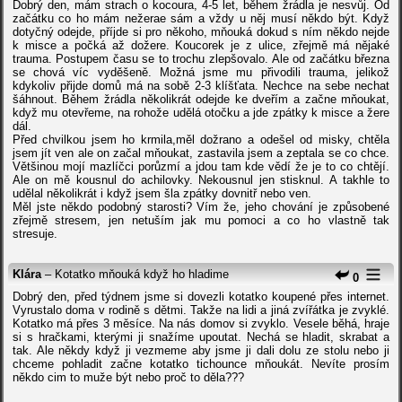
Dobrý den, mám strach o kocoura, 4-5 let, během žrádla je nesvůj. Od
začátku co ho mám nežerae sám a vždy u něj musí někdo být. Když
dotyčný odejde, příjde si pro někoho, mňouká dokud s ním někdo nejde
k misce a počká až dožere. Koucorek je z ulice, zřejmě má nějaké
trauma. Postupem času se to trochu zlepšovalo. Ale od začátku března
se chová víc vyděšeně. Možná jsme mu přivodili trauma, jelikož
kdykoliv přijde domů má na sobě 2-3 klíšťata. Nechce na sebe nechat
šáhnout. Během žrádla několikrát odejde ke dveřím a začne mňoukat,
když mu otevřeme, na rohože udělá otočku a jde zpátky k misce a žere
dál.
Před chvilkou jsem ho krmila,měl dožrano a odešel od misky, chtěla
jsem jít ven ale on začal mňoukat, zastavila jsem a zeptala se co chce.
Většinou mojí mazlíčci porůzmí a jdou tam kde vědí že je to co chtějí.
Ale on mě kousnul do achilovky. Nekousnul jen stisknul. A takhle to
udělal několikrát i když jsem šla zpátky dovnitř nebo ven.
Měl jste někdo podobný starosti? Vím že, jeho chování je způsobené
zřejmě stresem, jen netuším jak mu pomoci a co ho vlastně tak
stresuje.
Klára
– Kotatko mňouká když ho hladime
0
Dobrý den, před týdnem jsme si dovezli kotatko koupené přes internet.
Vyrustalo doma v rodině s dětmi. Takže na lidi a jiná zvířátka je zvyklé.
Kotatko má přes 3 měsíce. Na nás domov si zvyklo. Vesele běhá, hraje
si s hračkami, kterými ji snažíme upoutat. Nechá se hladit, skrabat a
tak. Ale někdy když ji vezmeme aby jsme ji dali dolu ze stolu nebo ji
chceme pohladit začne kotatko tichounce mňoukát. Nevíte prosím
někdo cim to muže být nebo proč to děla???