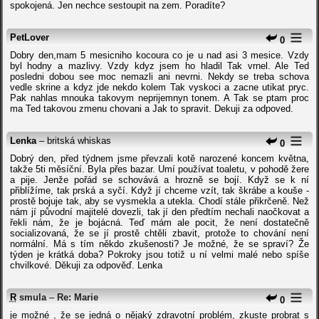
spokojená. Jen nechce sestoupit na zem. Poradíte?
PetLover
0
Dobry den,mam 5 mesicniho kocoura co je u nad asi 3 mesice. Vzdy
byl hodny a mazlivy. Vzdy kdyz jsem ho hladil Tak vrnel. Ale Ted
posledni dobou see moc nemazli ani nevrni. Nekdy se treba schova
vedle skrine a kdyz jde nekdo kolem Tak vyskoci a zacne utikat pryc.
Pak nahlas mnouka takovym neprijemnyn tonem. A Tak se ptam proc
ma Ted takovou zmenu chovani a Jak to spravit. Dekuji za odpoved.
Lenka
– britská whiskas
0
Dobrý den, před týdnem jsme převzali kotě narozené koncem května,
takže 5ti měsíční. Byla přes bazar. Umí používat toaletu, v pohodě žere
a pije. Jenže pořád se schovává a hrozně se bojí. Když se k ní
přiblížíme, tak prská a syčí. Když jí chceme vzít, tak škrábe a kouše -
prostě bojuje tak, aby se vysmekla a utekla. Chodí stále přikrčeně. Než
nám jí původní majitelé dovezli, tak jí den předtím nechali naočkovat a
řekli nám, že je bojácná. Teď mám ale pocit, že není dostatečně
socializovaná, že se jí prostě chtěli zbavit, protože to chování není
normální. Má s tím někdo zkušenosti? Je možné, že se spraví? Že
týden je krátká doba? Pokroky jsou totiž u ní velmi malé nebo spíše
chvilkové. Děkuji za odpověď. Lenka
R
smula
–
Re: Marie
0
je možné , že se jedná o nějaký zdravotní problém, zkuste probrat s