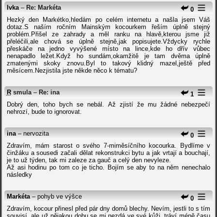
Ivka
–
Re: Markéta
0
Hezký den Markétko,hledám po celém internetu a našla jsem Váš
dotaz.S naším ročním Mainským kocourkem řeším úplně stejný
problém.Přišel ze zahrady a měl ranku na hlavě,kterou jsme již
přeléčili,ale chová se úplně stejně,jak popisujete.Vždycky rychle
přeskáče na jedno vyvýšené místo na lince,kde ho dřív vůbec
nenapadlo ležet.Když ho sundám,okamžitě je tam dvěma úplně
zmatenými skoky znovu.Byl to takový klidný mazel,ještě před
měsícem.Nezjistila jste někde něco k tématu?
R
smula
–
Re: ina
1
Dobrý den, toho bych se nebál. Až zjistí že mu žádné nebezpečí
nehrozí, bude to ignorovat.
ina
– nervozita
0
Zdravím, mám starost o svého 7-miměsíčního kocourka. Bydlíme v
činžáku a sousedi začali dělat rekonstrukci bytu a jak vrtají a bouchají,
je to už týden, tak mi zaleze za gauč a celý den nevyleze.
Až asi hodinu po tom co je ticho. Bojím se aby to na něm nenechalo
následky
Markéta
– pohyb ve výšce
0
Zdravím, kocour přinesl před pár dny domů blechy. Nevím, jestli to s tím
souvisí, ale už nějakou dobu se mi nezdá ve své kůži, tráví méně času