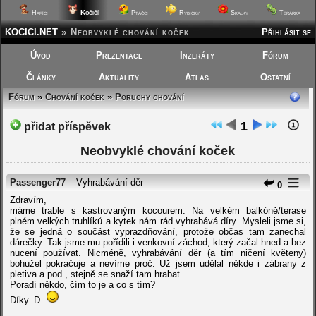
Kočičí
Hafíci
Ptáčci
Rybičky
Skalky
Terárka
KOCICI.NET
»
Neobvyklé chování koček
Přihlásit se
Úvod
Prezentace
Inzeráty
Fórum
Články
Aktuality
Atlas
Ostatní
Fórum
»
Chování koček
»
Poruchy chování
1
přidat příspěvek
Neobvyklé chování koček
Passenger77
– Vyhrabávání děr
0
Zdravím,
máme trable s kastrovaným kocourem. Na velkém balkóně/terase
plném velkých truhlíků a kytek nám rád vyhrabává díry. Mysleli jsme si,
že se jedná o součást vyprazdňování, protože občas tam zanechal
dárečky. Tak jsme mu pořídili i venkovní záchod, který začal hned a bez
nucení používat. Nicméně, vyhrabávání děr (a tím ničení květeny)
bohužel pokračuje a nevíme proč. Už jsem udělal někde i zábrany z
pletiva a pod., stejně se snaží tam hrabat.
Poradí někdo, čím to je a co s tím?
Díky. D.