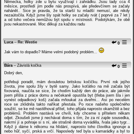
Německa, holky zde u bytu využívají i zahrádku. Jsou tady cca 4
měsíce, prostředí jim podle nás prospívá, ale předevčírem se začaly
nahánět.. Sice je pravda, že ta starší tu mladší nemusí, ale nikdy
nezaútočila. Když jsme šly spát holky se začaly rvát ( poprvé za 7 let )
a od toho večera nemůžou být spolu v místnosti. Podotýkám, že obě
jsou nekastrované. Moc děkuji za každou radu
Luca
–
Re: Westie
0
Jak vám to dopadlo? Máme velmi podobný problém...
Bára
– Závislá kočka
0
Dobrý den,
potřebuji poradit, mám dvouletou britskou kočičku. První rok jejího
života, jme spolu žily v bytě samy. Jako koťátko na mě začala být
fixovaná, naučila se sice, že chodím každý den do práce, ale jakmile
jsem přišla z práce domu a nečekaně opustila byt (třeba jsem šla i jen
vynést odpadkový koš) začala mňoukat za dveřmi... Asi po necelém
roce se zklidnila takto naříkat přestala. Po roce našeho společného
soužití, se ke mě nastěhoval přítel, toho přijala naprosto okamžitě a bez
problémů. Problém nastává ve chvíli, kdy chceme s přítelem někam
odjet. Zkoušeli jsme ji nechávat doma s tím, že za ní zajde sousedka,
nakrmí jí a pohraje si s ní, ale strašně doma vyváděla, řvala jako tygr...
Když ji dáme k někomu na hlídání, naprosto toho člověka ignoruje a
nebo hůř, syčí, prská a vrčí. Naposledy teď byla u kamarádky a byl to