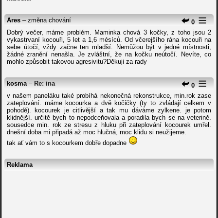
Ares
– změna chování
0
Dobrý večer, máme problém. Maminka chová 3 kočky, z toho jsou 2
vykastrvaní kocouři, 5 let a 1,6 mésíců. Od včerejšího rána kocouři na
sebe útočí, vždy začne ten mladší. Nemůžou být v jedné místnosti,
žádné zranění nenašla. Je zvláštní, že na kočku neútočí. Nevíte, co
mohlo způsobit takovou agresivitu?Děkuji za rady
kosma
–
Re: ina
0
v našem paneláku také probíhá nekonečná rekonstrukce, min.rok zase
zateplování. máme kocourka a dvě kočičky (ty to zvládají celkem v
pohodě). kocourek je citlivější a tak mu dáváme zylkene. je potom
klidnější. určitě bych to nepodceňovala a poradila bych se na veterině.
sousedce min. rok ze stresu z hluku při zateplování kocourek umřel.
dnešní doba mi připadá až moc hlučná, moc klidu si neužijeme.
tak ať vám to s kocourkem dobře dopadne
Reklama