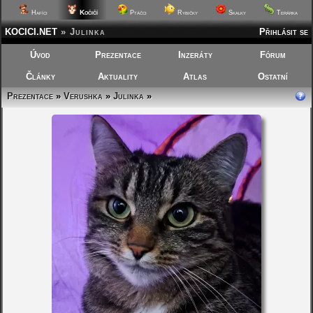
Kočičí
Hafíci
Ptáčci
Rybičky
Skalky
Terárka
KOCICI.NET
»
Julinka
Přihlásit se
Úvod
Prezentace
Inzeráty
Fórum
Články
Aktuality
Atlas
Ostatní
Prezentace
»
Verushka
»
Julinka
»