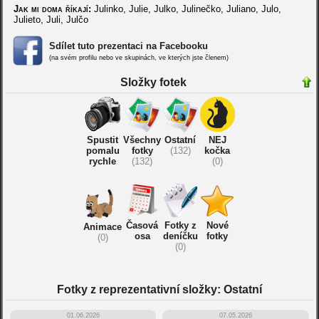
Jak mi doma říkají:
Julinko, Julie, Julko, Julinečko, Juliano, Julo,
Julieto, Juli, Julčo
Sdílet tuto prezentaci na Facebooku
(na svém profilu nebo ve skupinách, ve kterých jste členem)
Složky fotek
Spustit
Všechny
Ostatní
NEJ
pomalu
fotky
(132)
kočka
rychle
(132)
(0)
Časová
Fotky z
Nové
Animace
osa
deníčku
fotky
(0)
(0)
Fotky z reprezentativní složky: Ostatní
01.06.2026
07.05.2026