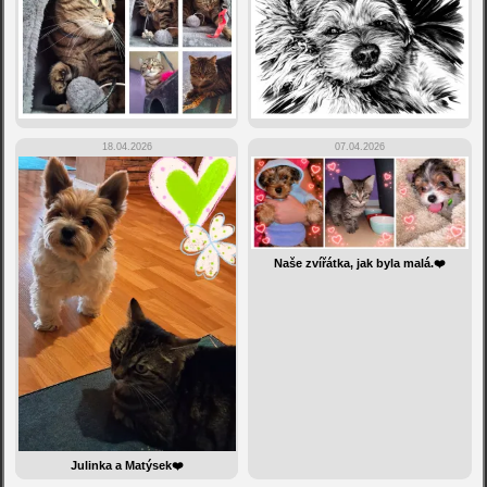
18.04.2026
07.04.2026
Naše zvířátka, jak byla malá.❤️
Julinka a Matýsek❤️