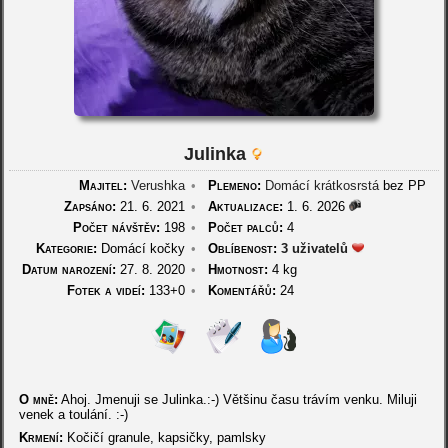
Julinka
Majitel:
Verushka
•
Plemeno:
Domácí krátkosrstá
bez PP
Zapsáno:
21. 6. 2021
•
Aktualizace:
1. 6. 2026
Počet návštěv:
198
•
Počet palců:
4
Kategorie:
Domácí kočky
•
Oblíbenost:
3 uživatelů
Datum narození:
27. 8. 2020
•
Hmotnost:
4 kg
Fotek a videí:
133+0
•
Komentářů:
24
O mně:
Ahoj. Jmenuji se Julinka.:-) Většinu času trávím venku. Miluji
venek a toulání. :-)
Krmení:
Kočičí granule, kapsičky, pamlsky