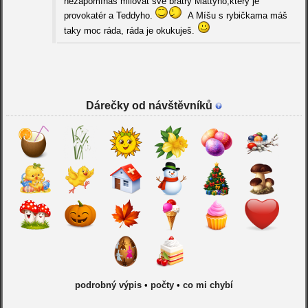
nezapomínáš milovat své bratry Mattyho,který je
provokatér a Teddyho.
A Míšu s rybičkama máš
taky moc ráda, ráda je okukuješ.
Dárečky od návštěvníků
podrobný výpis
•
počty
•
co mi chybí