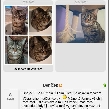
07.04.2026
04.04.2026
Julinka v umyvadle.❤️
Deníček
Dne 27. 8. 2025 měla Julinka 5 let. Ale oslavila to včera.
8
Včera jsme jí udělali dortík.
Máme tě Julinko všichni
9.2025
moc rádi. Jsi svéhlavá a miluješ venek. Máš ráda
svobodu. I když jsi svá a máš vybrané dny na mazlení,