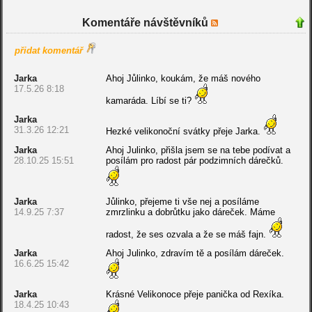
Komentáře návštěvníků
přidat komentář
Jarka
Ahoj Jůlinko, koukám, že máš nového
17.5.26 8:18
kamaráda. Líbí se ti?
Jarka
31.3.26 12:21
Hezké velikonoční svátky přeje Jarka.
Jarka
Ahoj Julinko, přišla jsem se na tebe podívat a
28.10.25 15:51
posílám pro radost pár podzimních dárečků.
Jarka
Jůlinko, přejeme ti vše nej a posíláme
14.9.25 7:37
zmrzlinku a dobrůtku jako dáreček. Máme
radost, že ses ozvala a že se máš fajn.
Jarka
Ahoj Julinko, zdravím tě a posílám dáreček.
16.6.25 15:42
Jarka
Krásné Velikonoce přeje panička od Rexíka.
18.4.25 10:43