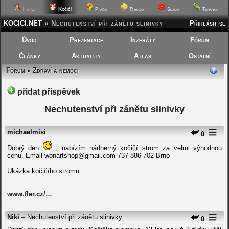
Kočičí
Hafíci
Ptáčci
Rybičky
Skalky
Terárka
KOCICI.NET
»
Nechutenství při zánětu slinivky
Přihlásit se
Úvod
Prezentace
Inzeráty
Fórum
Články
Aktuality
Atlas
Ostatní
Fórum
»
Zdraví a nemoci
přidat příspěvek
Nechutenství při zánětu slinivky
michaelmisi
0
Dobrý den
, nabízím nádherný kočičí strom za velmi výhodnou
cenu. Email wonartshop@gmail.com 737 886 702 Brno
Ukázka kočičího stromu
www.fler.cz/…
Niki
– Nechutenství při zánětu slinivky
0