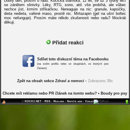
Dobrý den, prosím o radu. Kočička siamská, 12 let, se už 3 týdny léčí
se zánětem slinivky. Léky, RTG, sono, atd. vše probíhá, ale vůbec
nechce jíst, krmím stříkačkou. Nereaguje na nic: granule, kapsičky,
dieta nedieta, vařené maso, prostě nic. Mirtazapin (gel na ušní boltec
moc nefunguje). Prosím máte někdo zkušenosti nebo radu? Mockrát
děkuji.
Přidat reakci
Sdílet toto diskuzní téma na Facebooku
(na svém profilu nebo ve skupinách, ve kterých jste
členem)
Zpět na obsah sekce Zdraví a nemoci
• Zobrazeno 38x
Chcete mít reklamu nebo PR článek na tomto webu?
•
Boudy pro psy
©
KOCICI.NET
•
RSS
•
Reklama
•
Napište nám
•
Vzhled