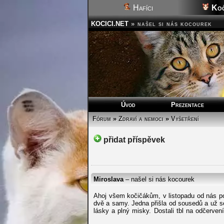
Hafíci
Koč
KOCICI.NET
»
našel si nás kocourek
Úvod
Prezentace
Fórum
»
Zdraví a nemoci
»
Vyšetření
přidat příspěvek
Miroslava
– našel si nás kocourek
Ahoj všem kočičákům, v listopadu od nás p
dvě a samy. Jedna přišla od sousedů a už s
lásky a plný misky. Dostali tbl na odčerven