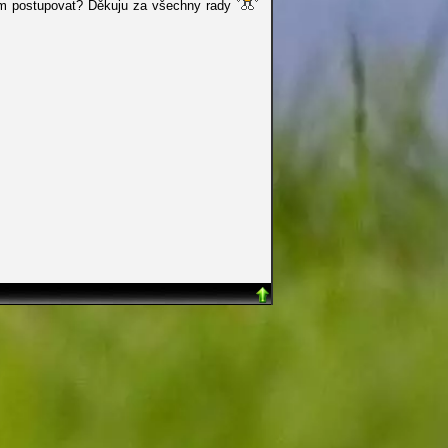
mám postupovat? Děkuju za všechny rady