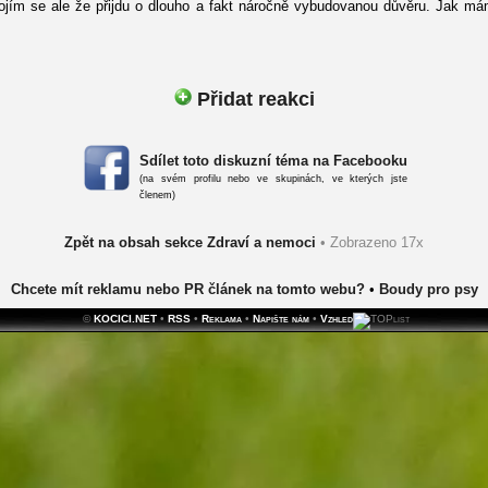
. Bojím se ale že přijdu o dlouho a fakt náročně vybudovanou důvěru. Jak 
Přidat reakci
Sdílet toto diskuzní téma na Facebooku
(na svém profilu nebo ve skupinách, ve kterých jste
členem)
Zpět na obsah sekce Zdraví a nemoci
• Zobrazeno 17x
Chcete mít reklamu nebo PR článek na tomto webu?
•
Boudy pro psy
©
KOCICI.NET
•
RSS
•
Reklama
•
Napište nám
•
Vzhled