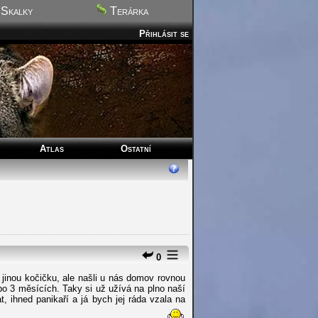
Skalky
Terárka
Přihlásit se
Atlas
Ostatní
0
 jinou kočičku, ale našli u nás domov rovnou
o 3 měsících. Taky si už užívá na plno naší
, ihned panikaří a já bych jej ráda vzala na