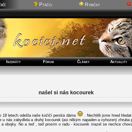
ičí
Ptáčci
Rybičky
Inzeráty
Fórum
Články
Aktuality
našel si nás kocourek
o 18 letech odešla naše kočičí perská dáma
. Nechtěli jsme hned hledat
e u nás zabydlela a druhý kocourek (asi někým napaden a vyhozen) zhruba p
í a obojky. No a teď , teď prosím o radu - kocourek mazel se nechce chovat