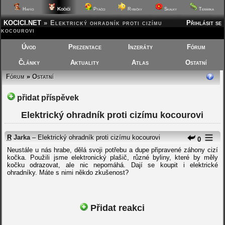
Kočičí
Hafíci
Ptáčci
Rybičky
Skalky
Terárka
KOCICI.NET
»
Elektrický ohradník proti cizímu
Přihlásit se
kocourovi
Úvod
Prezentace
Inzeráty
Fórum
Články
Aktuality
Atlas
Ostatní
Fórum
»
Ostatní
přidat příspěvek
Elektrický ohradník proti cizímu kocourovi
R
Jarka
– Elektrický ohradník proti cizímu kocourovi
0
Neustále u nás hrabe, dělá svoji potřebu a dupe připravené záhony cizí
kočka. Použili jsme elektronický plašič, různé byliny, které by měly
kočku odrazovat, ale nic nepomáhá. Dají se koupit i elektrické
ohradníky. Máte s nimi někdo zkušenost?
Přidat reakci