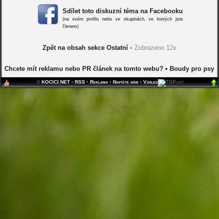
Sdílet toto diskuzní téma na Facebooku
(na svém profilu nebo ve skupinách, ve kterých jste
členem)
Zpět na obsah sekce Ostatní
• Zobrazeno 12x
Chcete mít reklamu nebo PR článek na tomto webu?
•
Boudy pro psy
©
KOCICI.NET
•
RSS
•
Reklama
•
Napište nám
•
Vzhled