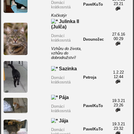
Domácí
23:21
PavelKuTo
krátkosrstá
Kočkotýr
Julinka II
(Julča)
27.6.16
Domácí
00:29
Dvounožec
krátkosrstá
Vzhůru do života,
vzhůru do
dobrodružství!
Sazinka
1.2.22
12:44
Petroja
Domácí
krátkosrstá
Pája
19.3.21
23:26
PavelKuTo
Domácí
krátkosrstá
Jája
19.3.21
23:32
PavelKuTo
Domácí