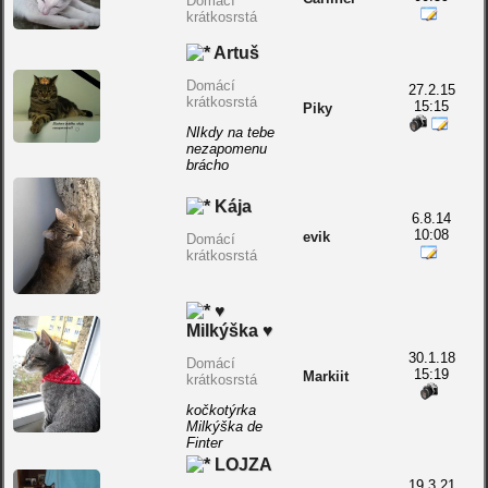
Domácí
krátkosrstá
Artuš
Domácí
27.2.15
krátkosrstá
15:15
Piky
NIkdy na tebe
nezapomenu
brácho
Kája
6.8.14
10:08
evik
Domácí
krátkosrstá
♥
Milkýška ♥
30.1.18
Domácí
15:19
Markiit
krátkosrstá
kočkotýrka
Milkýška de
Finter
LOJZA
19.3.21