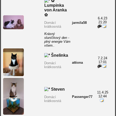
✿
Lumpinka
von Aranka
✿
6.4.23
21:20
Domácí
jarmila58
krátkosrstá
Krásný
sluníčkový den -
plný energie Vám
všem..
Šnelinka
7.2.24
17:01
attiona
Domácí
krátkosrstá
Steven
11.4.25
12:44
Passenger77
Domácí
krátkosrstá