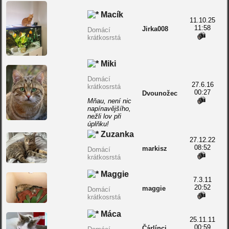
Macík
11.10.25
11:58
Jirka008
Domácí
krátkosrstá
Miki
Domácí
27.6.16
krátkosrstá
00:27
Dvounožec
Mňau, není nic
napínavějšího,
nežli lov při
úplňku!
Zuzanka
27.12.22
08:52
markisz
Domácí
krátkosrstá
Maggie
7.3.11
20:52
maggie
Domácí
krátkosrstá
Máca
25.11.11
00:59
Čárlínci