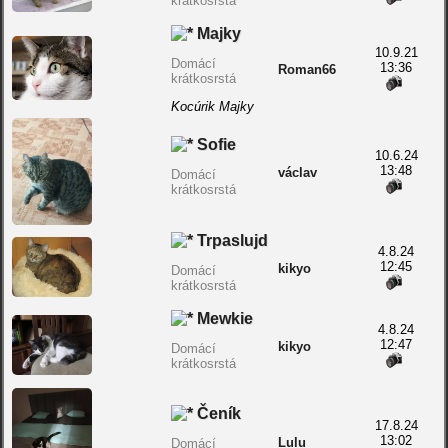
krátkosrstá
Majky
10.9.21
Domácí
13:36
Roman66
krátkosrstá
Kocúrik Majky
Sofie
10.6.24
13:48
václav
Domácí
krátkosrstá
Trpaslujd
4.8.24
12:45
kikyo
Domácí
krátkosrstá
Mewkie
4.8.24
12:47
kikyo
Domácí
krátkosrstá
Čeník
17.8.24
13:02
Lulu
Domácí