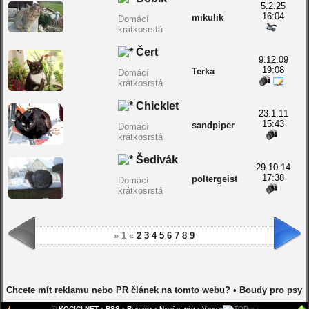
5.2.25
16:04
mikulik
Domácí
krátkosrstá
Čert
9.12.09
19:08
Terka
Domácí
krátkosrstá
Chicklet
23.1.11
15:43
sandpiper
Domácí
krátkosrstá
Šedivák
29.10.14
17:38
poltergeist
Domácí
krátkosrstá
» 1 «
2
3
4
5
6
7
8
9
Chcete mít reklamu nebo PR článek na tomto webu?
•
Boudy pro psy
©
KOCICI.NET
•
RSS
•
Reklama
•
Napište nám
•
Vzhled