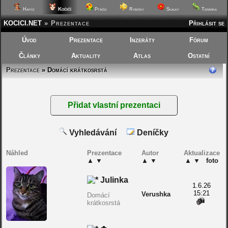
Kočičí
Hafíci
Ptáčci
Rybičky
Skalky
Terárka
KOCICI.NET
»
Prezentace
Přihlásit se
Úvod
Prezentace
Inzeráty
Fórum
Články
Aktuality
Atlas
Ostatní
Prezentace
» Domácí krátkosrstá
Vyhledávání
Deníčky
Náhled
Prezentace
Autor
Aktualizace
▲
▼
▲
▼
▲
▼
foto
Julinka
1.6.26
15:21
Verushka
Domácí
krátkosrstá