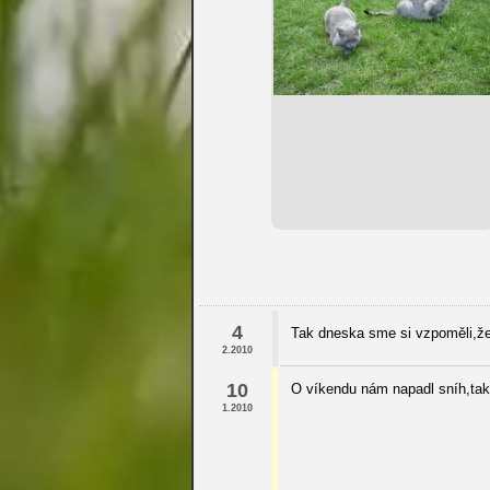
4
Tak dneska sme si vzpoměli,že
2.2010
10
O víkendu nám napadl sníh,tak
1.2010