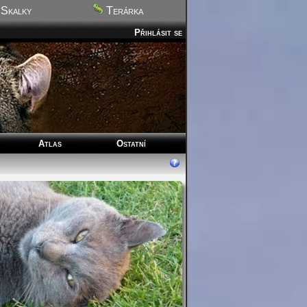
Skalky
Terárka
Přihlásit se
Atlas
Ostatní