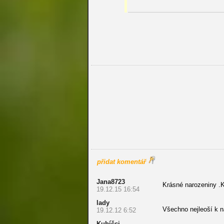
přidat komentář
Jana8723
Krásné narozeniny .
19.12.15 16:54
lady
Všechno nejleoší k 
19.12.12 6:52
Kubíčci