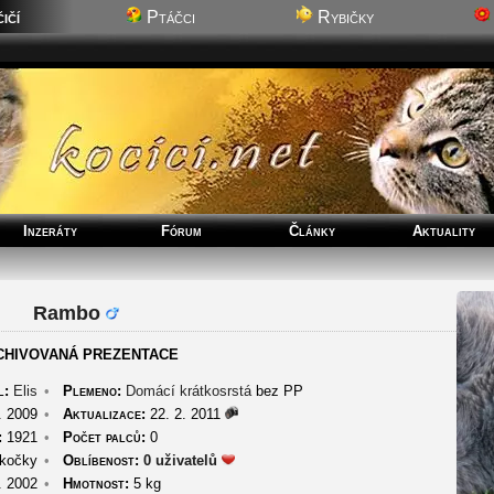
ičí
Ptáčci
Rybičky
Inzeráty
Fórum
Články
Aktuality
Rambo
CHIVOVANÁ PREZENTACE
l:
Elis
•
Plemeno:
Domácí krátkosrstá
bez PP
. 2009
•
Aktualizace:
22. 2. 2011
:
1921
•
Počet palců:
0
kočky
•
Oblíbenost:
0 uživatelů
. 2002
•
Hmotnost:
5 kg