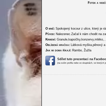
Fotek a videí
O mně:
Spokojený kocour z ulice, který je r
Původ:
Nalezenec.Začal k nám chodit na zahr
Krmení:
Granule,kapsičky,konzervy,mléko,...
Oblíbená hračka:
Látková myška,pěnový a 
Jak mi doma říkají:
Rambo, Žužla
Sdílet tuto prezentaci na Facebo
(na svém profilu nebo ve skupinách, ve kterých j