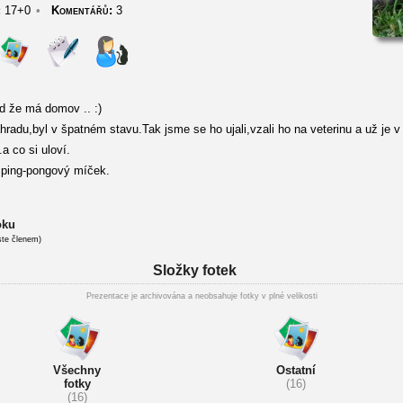
:
17+0
•
Komentářů:
3
ád že má domov .. :)
adu,byl v špatném stavu.Tak jsme se ho ujali,vzali ho na veterinu a už je v
a co si uloví.
ping-pongový míček.
oku
ste členem)
Složky fotek
Prezentace je archivována a neobsahuje fotky v plné velikosti
Všechny
Ostatní
fotky
(16)
(16)