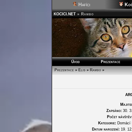
Hafíci
Koč
KOCICI.NET
»
Rambo
Úvod
Prezentace
Prezentace
»
Elis
»
Rambo
»
AR
Majite
Zapsáno:
30. 3
Počet návštěv
Kategorie:
Domácí 
Datum narození:
19. 12