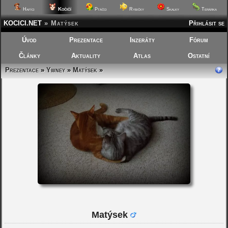
Kočičí
Hafíci
Ptáčci
Rybičky
Skalky
Terárka
KOCICI.NET
»
Matýsek
Přihlásit se
Úvod
Prezentace
Inzeráty
Fórum
Články
Aktuality
Atlas
Ostatní
Prezentace
»
Ywney
»
Matýsek
»
Matýsek