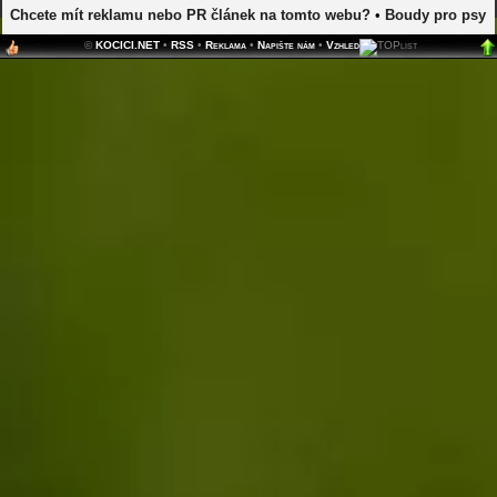
Chcete mít reklamu nebo PR článek na tomto webu?
•
Boudy pro psy
©
KOCICI.NET
•
RSS
•
Reklama
•
Napište nám
•
Vzhled