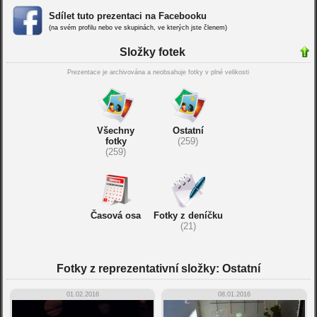
Sdílet tuto prezentaci na Facebooku
(na svém profilu nebo ve skupinách, ve kterých jste členem)
Složky fotek
Prezentace je archivována a neobsahuje fotky v plné velikosti
Všechny
Ostatní
fotky
(259)
(259)
Časová osa
Fotky z deníčku
(21)
Fotky z reprezentativní složky: Ostatní
01.02.2016
08.01.2016