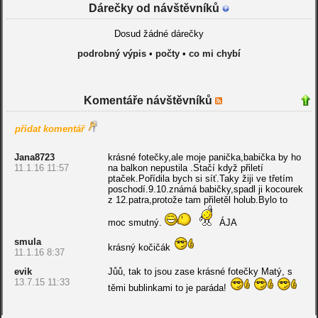
Dárečky od návštěvníků
Dosud žádné dárečky
podrobný výpis
•
počty
•
co mi chybí
Komentáře návštěvníků
přidat komentář
Jana8723
krásné fotečky,ale moje panička,babička by ho
11.1.16 11:57
na balkon nepustila .Stačí když přiletí
ptaček.Pořídila bych si síť.Taky žiji ve třetím
poschodí.9.10.známá babičky,spadl ji kocourek
z 12.patra,protože tam přiletěl holub.Bylo to
moc smutný.
ÁJA
smula
krásný kočičák
11.1.16 8:37
evik
Jůů, tak to jsou zase krásné fotečky Matý, s
13.7.15 11:33
těmi bublinkami to je paráda!