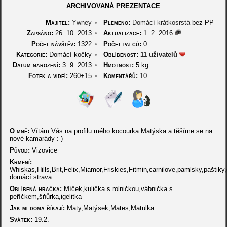
ARCHIVOVANÁ PREZENTACE
Majitel:
Ywney
•
Plemeno:
Domácí krátkosrstá
bez PP
Zapsáno:
26. 10. 2013
•
Aktualizace:
1. 2. 2016
Počet návštěv:
1322
•
Počet palců:
0
Kategorie:
Domácí kočky
•
Oblíbenost:
11 uživatelů
Datum narození:
3. 9. 2013
•
Hmotnost:
5 kg
Fotek a videí:
260+15
•
Komentářů:
10
O mně:
Vítám Vás na profilu mého kocourka Matýska a těšíme se na
nové kamarády :-)
Původ:
Vizovice
Krmení:
Whiskas,Hills,Brit,Felix,Miamor,Friskies,Fitmin,carnilove,pamlsky,paštiky
domácí strava
Oblíbená hračka:
Míček,kulička s rolničkou,vábnička s
peříčkem,šňůrka,igelitka
Jak mi doma říkají:
Maty,Matýsek,Mates,Matulka
Svátek:
19.2.