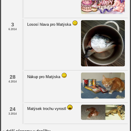
3
Lososí hlava pro Matýska
6.2014
28
Nákup pro Matýska
4.2014
24
Matýsek trochu vyrostl
3.2014