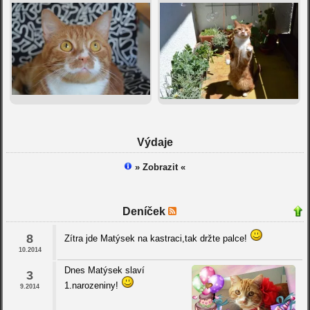
Výdaje
» Zobrazit «
Deníček
8
Zítra jde Matýsek na kastraci,tak držte palce!
10.2014
Dnes Matýsek slaví
3
1.narozeniny!
9.2014