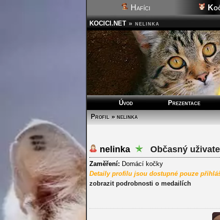
Hafíci
Koč
KOCICI.NET
»
nelinka
Úvod
Prezentace
Profil » nelinka
nelinka
Občasný uživate
Zaměření:
Domácí kočky
Detaily profilu jsou dostupné pouze přihl
zobrazit podrobnosti o medailích