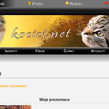
ičí
Ptáčci
Rybičky
Inzeráty
Fórum
Články
Aktuality
l
ášeným uživatelům
Moje prezentace