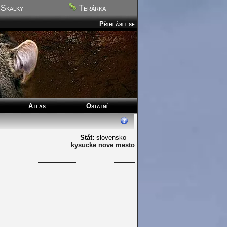
Skalky
Terárka
Přihlásit se
Atlas
Ostatní
Stát:
slovensko
kysucke nove mesto