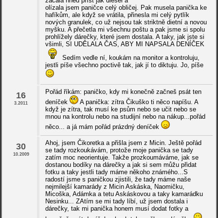
začala hned příst jak diesel a
olízala jsem paničce celý obličej. Pak musela panička ke
hafíkům, ale když se vrátila, přinesla mi celý pytlík
nových granulek, co už nejsou tak striktně dietní a novou
myšku. A přečetla mi všechnu poštu a pak jsme si spolu
prohlížely dárečky, které jsem dostala. A taky, jak jste si
všimli, SI UDĚLALA ČAS, ABY MI NAPSALA DENÍČEK
Sedím vedle ní, koukám na monitor a kontroluju,
jestli píše všechno poctivě tak, jak jí to diktuju. Jo, píše
Pořád říkám: paničko, kdy mi konečně začneš psát ten
16
deníček
A panička: zítra Čikuško ti něco napíšu. A
3.2011
když je zítra, tak musí ke psům nebo se učit nebo se
mnou na kontrolu nebo na studijní nebo na nákup...pořád
něco... a já mám pořád prázdný deníček
Ahoj, jsem Čikoretka a přišla jsem z Micin. Ještě pořád
30
se tady rozkoukávám, protože moje panička se tady
10.2009
zatím moc neorientuje. Takže prozkoumáváme, jak se
dostanou bodíky na dárečky a jak si sem můžu přidat
fotku a taky jestli tady máme někoho známého...S
radostí jsme s paničkou zjistili, že tady máme naše
nejmilejší kamarády z Micin Askáska, Naomičku,
Micoška, Adámka a tetu Askáskovou a taky kamarádku
Nesinku... ZAtím se mi tady líbí, už jsem dostala i
dárečky, tak mi panička honem musí dodat fotky a