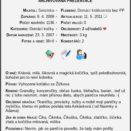
ARCHIVOVANÁ PREZENTACE
Majitel:
Senziska
•
Plemeno:
Domácí krátkosrstá
bez PP
Zapsáno:
8. 4. 2009
•
Aktualizace:
11. 5. 2011
Počet návštěv:
1136
•
Počet palců:
0
Kategorie:
Domácí kočky
•
Oblíbenost:
2 uživatelů
Datum narození:
23. 3. 2007
•
Hmotnost:
3 kg
Fotek a videí:
38+0
•
Komentářů:
2
O mně:
Krásná, milá, šikovná a magická kočička, spíš polodlouhosrstá,
bohužel pro to není kolonka.
Původ:
Vyhozené koťátko ze Žižkova
Krmení:
Granulky, konzervičky, občas šunka, šlehačka, banán...teď už
nic z toho nesmím, mám přísnou dietu, abych paničce neumřela :-(
Oblíbená hračka:
Tkaničky, provázky, tužky a mobil mojí paničky a
myšičku, kterou mi jednou poslala teta Askásková ( od Naomky a
Adama)
Jak mi doma říkají:
Čika, Čikinka, Čikuška, Čikitka, zlatíčko, čičinka
zlatá a kočička milovaná, miška
Poznámka:
Nevím, jak se paničce povedlo, že tady mám profily