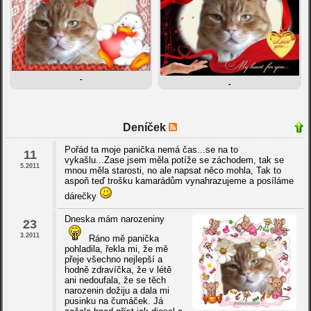
-
-
Deníček
Pořád ta moje panička nemá čas...se na to
11
vykašlu...Zase jsem měla potíže se záchodem, tak se
5.2011
mnou měla starosti, no ale napsat něco mohla, Tak to
aspoň teď trošku kamarádům vynahrazujeme a posíláme
dárečky
Dneska mám narozeniny
23
3.2011
Ráno mě panička
pohladila, řekla mi, že mě
přeje všechno nejlepší a
hodně zdravíčka, že v létě
ani nedoufala, že se těch
narozenin dožiju a dala mi
pusinku na čumáček. Já