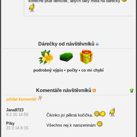
konečně psát deníček, abych taky měla na dárečky
Dárečky od návštěvníků
podrobný výpis
•
počty
•
co mi chybí
Komentáře návštěvníků
přidat komentář
Jana8723
9.2.15 14:50
Čikinko jsi pěkná kočička.
Piky
Všechno nej k narozeninám
23.3.14 8:15