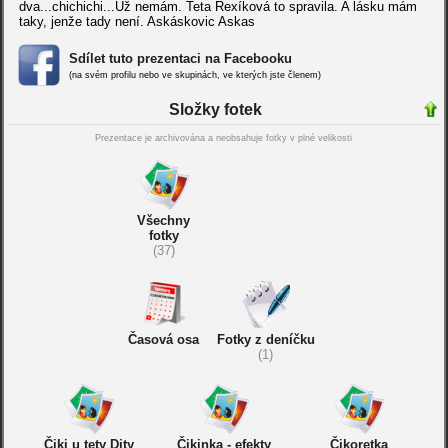
dva...chichichi...Už nemám. Teta Rexíková to spravila. A lásku mám
taky, jenže tady není. Askáskovic Askas
Sdílet tuto prezentaci na Facebooku
(na svém profilu nebo ve skupinách, ve kterých jste členem)
Složky fotek
Prezentace je archivována a neobsahuje fotky v plné velikosti
Všechny
fotky
(37)
Časová osa
Fotky z deníčku
(1)
Čiki u tety Dity
Čikinka - efekty
Čikoretka