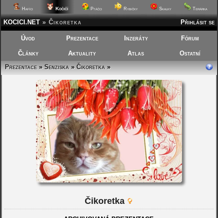
Kočičí
Hafíci
Ptáčci
Rybičky
Skalky
Terárka
KOCICI.NET
»
Čikoretka
Přihlásit se
Úvod
Prezentace
Inzeráty
Fórum
Články
Aktuality
Atlas
Ostatní
Prezentace
»
Senziska
»
Čikoretka
»
Čikoretka