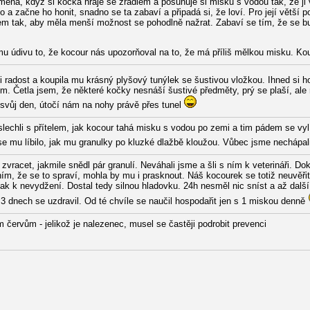
mená, když si kočka hraje se žrádlem a posunuje si misku s vodou tak, že ji v
 a začne ho honit, snadno se ta zabaví a připadá si, že loví. Pro její větší 
em tak, aby měla menší možnost se pohodlně nažrat. Zabaví se tím, že se b
údivu to, že kocour nás upozorňoval na to, že má příliš mělkou misku. Koup
radost a koupila mu krásný plyšový tunýlek se šustivou vložkou. Ihned si ho
m. Četla jsem, že některé kočky nesnáší šustivé předměty, prý se plaší, ale
svůj den, útočí nám na nohy právě přes tunel
slechli s přítelem, jak kocour tahá misku s vodou po zemi a tim pádem se vylí
 se mu líbilo, jak mu granulky po kluzké dlažbě kloužou. Vůbec jsme nechápal
zvracet, jakmile snědl pár granulí. Neváhali jsme a šli s ním k veterináři. Dokt
, že se to spraví, mohla by mu i prasknout. Náš kocourek se totiž neuvěřitel
ak k nevydžení. Dostal tedy silnou hladovku. 24h nesměl nic sníst a až další 
dnech se uzdravil. Od té chvíle se naučil hospodařit jen s 1 miskou denně
 červům - jelikož je nalezenec, musel se častěji podrobit prevenci