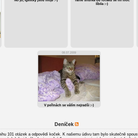
líbila :-)
08.07.2009
V peřinách se válím nejradši :-)
Deníček
nihu 101 otázek a odpovědí koček. K našemu údivu tam bylo skutečně spoustu