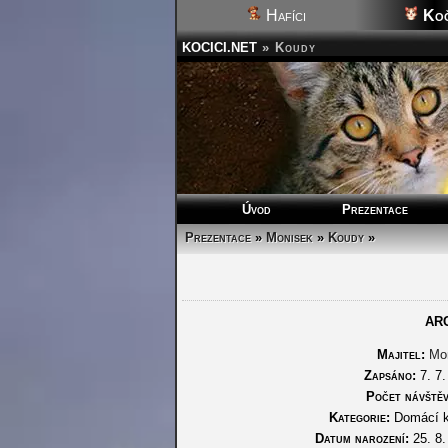
Hafíci
Koč
KOCICI.NET
»
Koudy
Úvod
Prezentace
Prezentace
»
Monisek
»
Koudy
»
AR
Majitel:
Mo
Zapsáno:
7. 7.
Počet návštěv
Kategorie:
Domácí 
Datum narození:
25. 8.