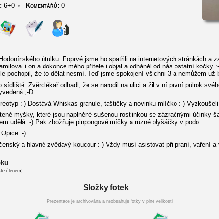
:
6+0
•
Komentářů:
0
Hodonínského útulku. Poprvé jsme ho spatřili na internetových stránkách a za
amiloval i on a dokonce mého přítele i objal a odháněl od nás ostatní kočky :-
chle pochopil, že to dělat nesmí. Teď jsme spokojení všichni 3 a nemůžem už b
dliště. Zvěrolékař odhadl, že se narodil na ulici a žil v ní první půlrok svého
vyvedená ;-D
otyp :-) Dostává Whiskas granule, taštičky a novinku mlíčko :-) Vyzkoušeli
ené myšky, které jsou naplněné sušenou rostlinkou se zázračnými účinky šanto
čkem udělá :-) Pak zbožňuje pinpongové míčky a různé plyšáčky v podo
Opice :-)
čenský a hlavně zvědavý koucour :-) Vždy musí asistovat při praní, vaření a v
oku
ste členem)
Složky fotek
Prezentace je archivována a neobsahuje fotky v plné velikosti