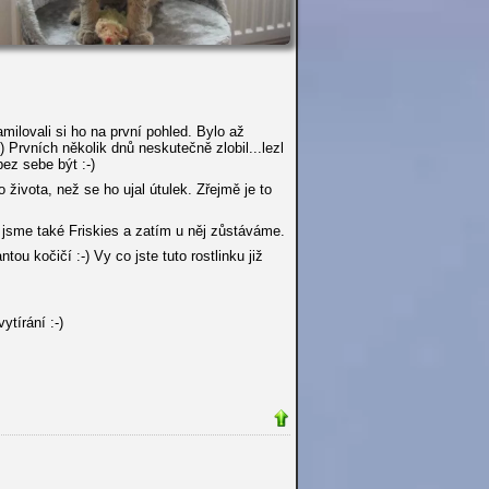
milovali si ho na první pohled. Bylo až
) Prvních několik dnů neskutečně zlobil...lezl
ez sebe být :-)
 života, než se ho ujal útulek. Zřejmě je to
 jsme také Friskies a zatím u něj zůstáváme.
u kočičí :-) Vy co jste tuto rostlinku již
ytírání :-)