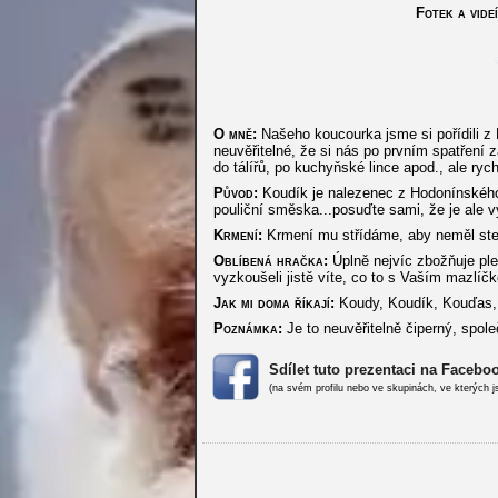
Fotek a videí
O mně:
Našeho koucourka jsme si pořídili z 
neuvěřitelné, že si nás po prvním spatření z
do tálířů, po kuchyňské lince apod., ale ry
Původ:
Koudík je nalezenec z Hodonínského sí
pouliční směska...posuďte sami, že je ale 
Krmení:
Krmení mu střídáme, aby neměl stere
Oblíbená hračka:
Úplně nejvíc zbožňuje plet
vyzkoušeli jistě víte, co to s Vaším mazlí
Jak mi doma říkají:
Koudy, Koudík, Kouďas, 
Poznámka:
Je to neuvěřitelně čiperný, spole
Sdílet tuto prezentaci na Facebo
(na svém profilu nebo ve skupinách, ve kterých j