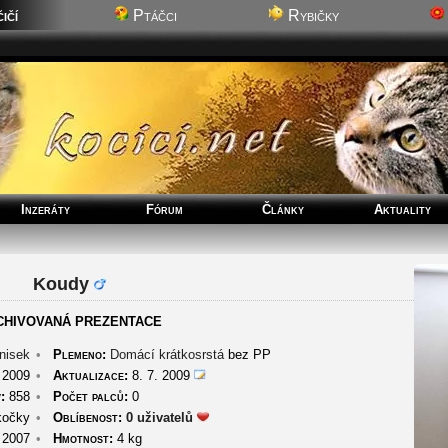
ičí
Ptáčci
Rybičky
Inzeráty
Fórum
Články
Aktuality
Koudy
CHIVOVANÁ PREZENTACE
nisek
•
Plemeno:
Domácí krátkosrstá
bez PP
 2009
•
Aktualizace:
8. 7. 2009
:
858
•
Počet palců:
0
kočky
•
Oblíbenost:
0 uživatelů
 2007
•
Hmotnost:
4 kg