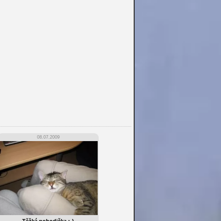
08.07.2009
Těžká pohodička ;-)