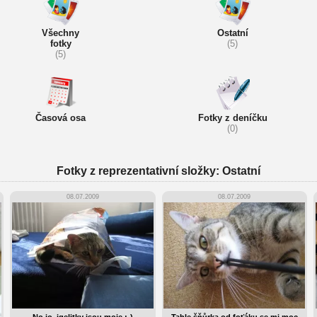
Všechny
Ostatní
fotky
(5)
(5)
Časová osa
Fotky z deníčku
(0)
Fotky z reprezentativní složky: Ostatní
08.07.2009
08.07.2009
No jo, igelitky jsou moje :-)
Tahle šňůrka od foťáku se mi moc