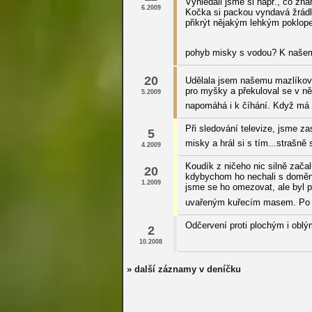
Vyhledali jsme si např., co zna
6.2009
Kočka si packou vyndavá žrádlo
přikrýt nějakým lehkým poklop
pohyb misky s vodou? K našemu 
20
Udělala jsem našemu mazlíkovi 
pro myšky a překuloval se v ně
5.2009
napomáhá i k číhání. Když má 
Při sledování televize, jsme za
5
misky a hrál si s tím...strašně
4.2009
Koudík z ničeho nic silně začal 
20
kdybychom ho nechali s doměním
1.2009
jsme se ho omezovat, ale byl p
uvařeným kuřecím masem. Po 3 
Odčervení proti plochým i oblým
2
10.2008
» další záznamy v deníčku