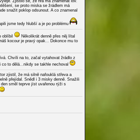
yleje. Zjistilo se, že hra má znamenat lov.
potěšení, se proto miska se žrádlem má
ude snažit poklop odsunout. A co znamenal
ili jsme tedy hlubší a je po problému
 oblíbil
Několikrát denně přes něj lítal
 náš kocour je pravý opak... Dokonce mu to
vá. Chvíli na to, začal vytahovat žrádlo z
i co to dělá...nikdy se takhle nechoval
or zjistil, že má silně nafouklá střeva a
ně přejídal. Snědl i 3 misky denně. Snažili
den směl teprve jíst uvařenou rýži s