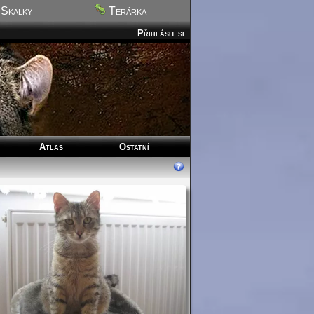
Skalky
Terárka
Přihlásit se
Atlas
Ostatní