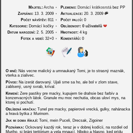
Majitel:
Archa
•
Plemeno:
Domácí krátkosrstá
bez PP
Zapsáno:
13. 3. 2009
•
Aktualizace:
20. 3. 2009
Počet návštěv:
811
•
Počet palců:
0
Kategorie:
Domácí kočky
•
Oblíbenost:
0 uživatelů
Datum narození:
2. 5. 2005
•
Hmotnost:
4 kg
Fotek a videí:
32+0
•
Komentářů:
0
O mně:
Nás vecne malický a umnaukaný Tomi, je to strasný maznák,
vterka a zialivec.
Původ:
Na izerát darovaný. Ujali sme sa ho, ale bol v zlom stave,
zablsený, usný svrab, kríval.
Krmení:
Zere pastiky pre macky, kupujem tie drahsie bez farbív a
konzervacných látok. Granule mu moc nechutia, obcas uloví mys, na
ktorej si pochutí.
Oblíbená hračka:
Tunel pre macky, papierové vrecká, gulky, nahánacka
a hravá bytka z Murinom.
Jak mi doma říkají:
Tomi, mein Puceli, Drecsak, Zigoiner
Poznámka:
Ockovaný kazdý rok, teraz je v dobrej kodícii, na rozdiel od
Muriho, si bráni teritórium a vela mnaucí, hlboko a hlasno, ked prídu