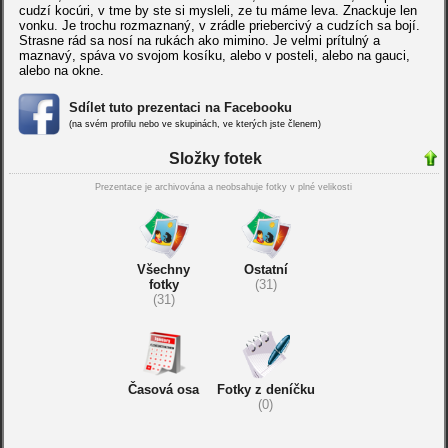
cudzí kocúri, v tme by ste si mysleli, ze tu máme leva. Znackuje len
vonku. Je trochu rozmaznaný, v zrádle priebercivý a cudzích sa bojí.
Strasne rád sa nosí na rukách ako mimino. Je velmi prítulný a
maznavý, spáva vo svojom kosíku, alebo v posteli, alebo na gauci,
alebo na okne.
Sdílet tuto prezentaci na Facebooku
(na svém profilu nebo ve skupinách, ve kterých jste členem)
Složky fotek
Prezentace je archivována a neobsahuje fotky v plné velikosti
Všechny
Ostatní
fotky
(31)
(31)
Časová osa
Fotky z deníčku
(0)