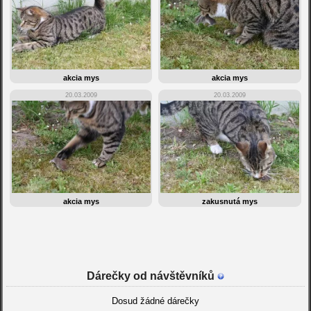
akcia mys
akcia mys
20.03.2009
20.03.2009
akcia mys
zakusnutá mys
Dárečky od návštěvníků
Dosud žádné dárečky