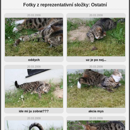
Fotky z reprezentativní složky: Ostatní
20.03.2009
20.03.2009
oddych
uz je po nej...
20.03.2009
20.03.2009
ide mi ju zobrat???
akcia mys
20.03.2009
20.03.2009