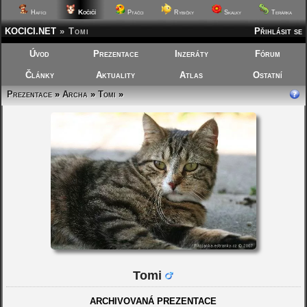
Kočičí
Hafíci
Ptáčci
Rybičky
Skalky
Terárka
KOCICI.NET
»
Tomi
Přihlásit se
Úvod
Prezentace
Inzeráty
Fórum
Články
Aktuality
Atlas
Ostatní
Prezentace
»
Archa
»
Tomi
»
Tomi
ARCHIVOVANÁ PREZENTACE