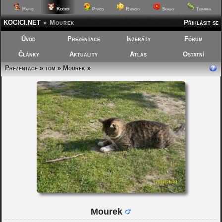
Kočičí
Hafíci
Ptáčci
Rybičky
Skalky
Terárka
KOCICI.NET
»
Mourek
Přihlásit se
Úvod
Prezentace
Inzeráty
Fórum
Články
Aktuality
Atlas
Ostatní
Prezentace
»
tom
»
Mourek
»
Mourek