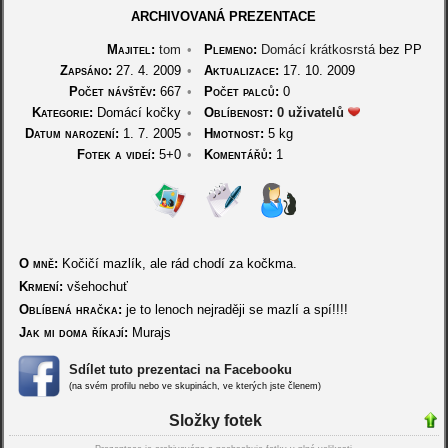
ARCHIVOVANÁ PREZENTACE
Majitel:
tom
•
Plemeno:
Domácí krátkosrstá
bez PP
Zapsáno:
27. 4. 2009
•
Aktualizace:
17. 10. 2009
Počet návštěv:
667
•
Počet palců:
0
Kategorie:
Domácí kočky
•
Oblíbenost:
0 uživatelů
Datum narození:
1. 7. 2005
•
Hmotnost:
5 kg
Fotek a videí:
5+0
•
Komentářů:
1
O mně:
Kočičí mazlík, ale rád chodí za kočkma.
Krmení:
všehochuť
Oblíbená hračka:
je to lenoch nejraději se mazlí a spí!!!!
Jak mi doma říkají:
Murajs
Sdílet tuto prezentaci na Facebooku
(na svém profilu nebo ve skupinách, ve kterých jste členem)
Složky fotek