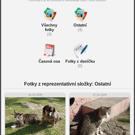
Prezentace je archivována a neobsahuje fotky v plné velikosti
Všechny
Ostatní
fotky
(4)
(4)
Časová osa
Fotky z deníčku
(0)
Fotky z reprezentativní složky: Ostatní
04.05.2009
27.04.2009