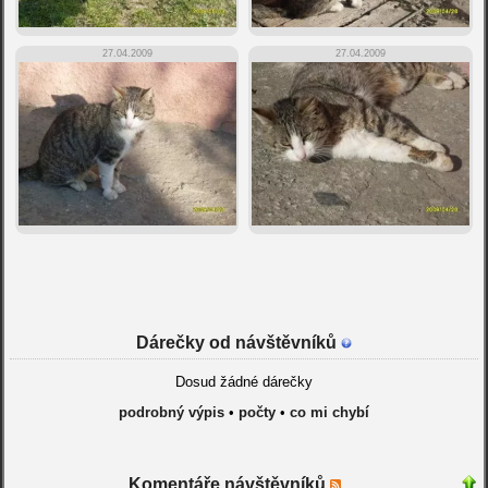
27.04.2009
27.04.2009
Dárečky od návštěvníků
Dosud žádné dárečky
podrobný výpis
•
počty
•
co mi chybí
Komentáře návštěvníků