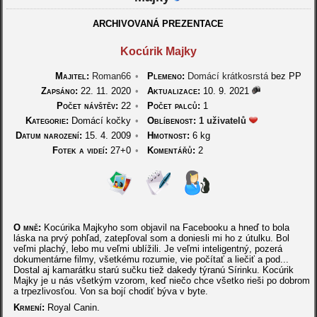
ARCHIVOVANÁ PREZENTACE
Kocúrik Majky
Majitel:
Roman66
•
Plemeno:
Domácí krátkosrstá
bez PP
Zapsáno:
22. 11. 2020
•
Aktualizace:
10. 9. 2021
Počet návštěv:
22
•
Počet palců:
1
Kategorie:
Domácí kočky
•
Oblíbenost:
1 uživatelů
Datum narození:
15. 4. 2009
•
Hmotnost:
6 kg
Fotek a videí:
27+0
•
Komentářů:
2
O mně:
Kocúrika Majkyho som objavil na Facebooku a hneď to bola
láska na prvý pohľad, zatepľoval som a doniesli mi ho z útulku. Bol
veľmi plachý, lebo mu veľmi ublížili. Je veľmi inteligentný, pozerá
dokumentárne filmy, všetkému rozumie, vie počítať a liečiť a pod...
Dostal aj kamarátku starú sučku tiež dakedy týranú Sírinku. Kocúrik
Majky je u nás všetkým vzorom, keď niečo chce všetko rieši po dobrom
a trpezlivosťou. Von sa bojí chodiť býva v byte.
Krmení:
Royal Canin.