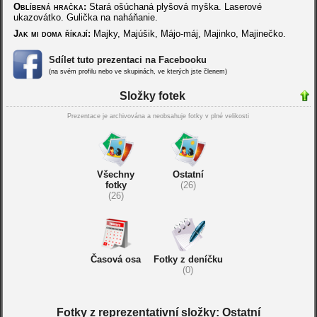
Oblíbená hračka:
Stará ošúchaná plyšová myška. Laserové
ukazovátko. Gulička na naháňanie.
Jak mi doma říkají:
Majky, Majúšik, Májo-máj, Majinko, Majinečko.
Sdílet tuto prezentaci na Facebooku
(na svém profilu nebo ve skupinách, ve kterých jste členem)
Složky fotek
Prezentace je archivována a neobsahuje fotky v plné velikosti
Všechny
Ostatní
fotky
(26)
(26)
Časová osa
Fotky z deníčku
(0)
Fotky z reprezentativní složky: Ostatní