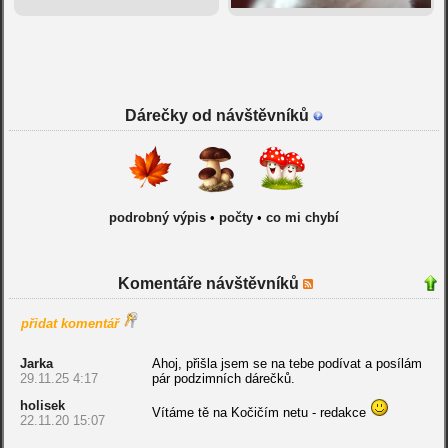
Dárečky od návštěvníků
podrobný výpis
•
počty
•
co mi chybí
Komentáře návštěvníků
přidat komentář
Jarka
Ahoj, přišla jsem se na tebe podívat a posílám
29.11.25 4:17
pár podzimních dárečků.
holisek
Vítáme tě na Kočičím netu - redakce
22.11.20 15:07