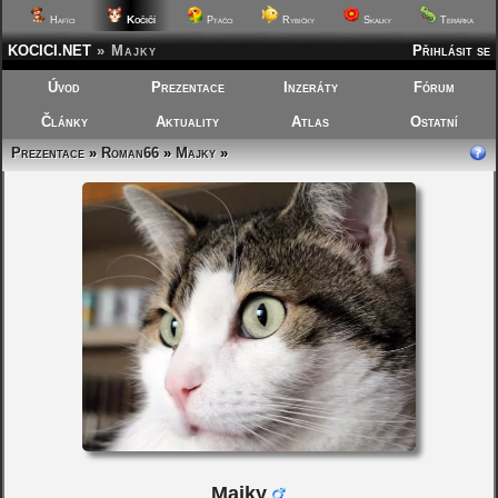
Kočičí
Hafíci
Ptáčci
Rybičky
Skalky
Terárka
KOCICI.NET
»
Majky
Přihlásit se
Úvod
Prezentace
Inzeráty
Fórum
Články
Aktuality
Atlas
Ostatní
Prezentace
»
Roman66
»
Majky
»
Majky