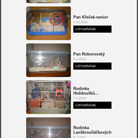
Pan Křeček-senior
1.12.2011
VZPOMÍNÁME
Pan Roborovský
6.1.2012
VZPOMÍNÁME
Rodinka
Hnědoušků...
7.2.2012
VZPOMÍNÁME
Rodinka
Lanškrouňáčkových
8.3.2012