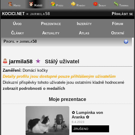
Kočičí
Hafíci
Ptáčci
Rybičky
Skalky
Terárka
KOCICI.NET
»
jarmila58
Přihlásit se
Úvod
Prezentace
Inzeráty
Fórum
Články
Aktuality
Atlas
Ostatní
Profil » jarmila58
jarmila58
Stálý uživatel
Zaměření:
Domácí kočky
Detaily profilu jsou dostupné pouze přihlášeným uživatelům
Diskuzní příspěvky tohoto uživatele jsou ostatními kladně hodnocené
zobrazit podrobnosti o medailích
Moje prezentace
✿ Lumpinka von
Aranka ✿
6.4.2023
ZRUŠENO