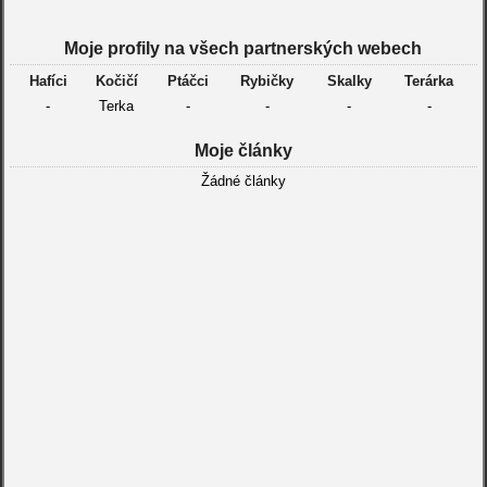
Moje profily na všech partnerských webech
Hafíci
Kočičí
Ptáčci
Rybičky
Skalky
Terárka
-
Terka
-
-
-
-
Moje články
Žádné články