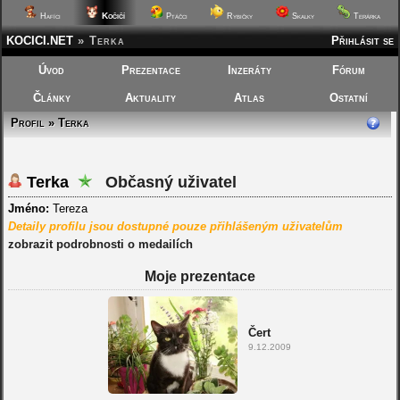
Kočičí
Hafíci
Ptáčci
Rybičky
Skalky
Terárka
KOCICI.NET
»
Terka
Přihlásit se
Úvod
Prezentace
Inzeráty
Fórum
Články
Aktuality
Atlas
Ostatní
Profil » Terka
Terka
Občasný uživatel
Jméno:
Tereza
Detaily profilu jsou dostupné pouze přihlášeným uživatelům
zobrazit podrobnosti o medailích
Moje prezentace
Čert
9.12.2009