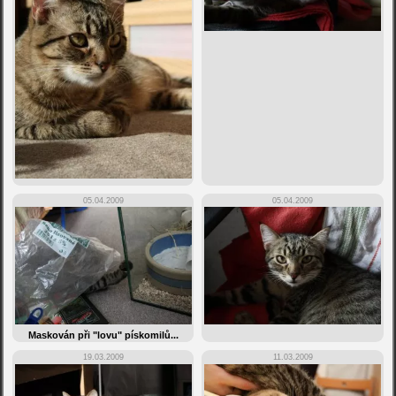
05.04.2009
05.04.2009
Maskován při "lovu" pískomilů...
19.03.2009
11.03.2009