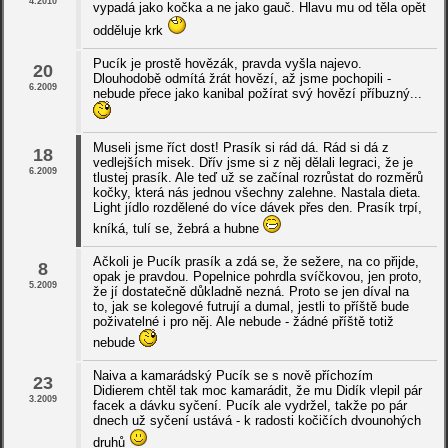
4.2010
vypadá jako kočka a ne jako gauč. Hlavu mu od těla opět
odděluje krk
Pucík je prostě hovězák, pravda vyšla najevo.
20
Dlouhodobě odmítá žrát hovězí, až jsme pochopili -
6.2009
nebude přece jako kanibal požírat svý hovězí příbuzný...
Museli jsme říct dost! Prasík si rád dá. Rád si dá z
18
vedlejších misek. Dřív jsme si z něj dělali legraci, že je
6.2009
tlustej prasík. Ale teď už se začínal rozrůstat do rozměrů
kočky, která nás jednou všechny zalehne. Nastala dieta.
Light jídlo rozdělené do více dávek přes den. Prasík trpí,
kníká, tulí se, žebrá a hubne
Ačkoli je Pucík prasík a zdá se, že sežere, na co přijde,
8
opak je pravdou. Popelnice pohrdla svíčkovou, jen proto,
5.2009
že jí dostatečně důkladně nezná. Proto se jen díval na
to, jak se kolegové futrují a dumal, jestli to příště bude
poživatelné i pro něj. Ale nebude - žádné příště totiž
nebude
Naiva a kamarádský Pucík se s nově příchozím
23
Didierem chtěl tak moc kamarádit, že mu Didík vlepil pár
3.2009
facek a dávku syčení. Pucík ale vydržel, takže po pár
dnech už syčení ustává - k radosti kočičích dvounohých
druhů