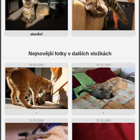
slunění
Nejnovější fotky v dalších složkách
05.04.2009
05.04.2009
-
-
22.03.2009
22.03.2009