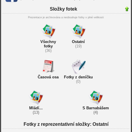
Složky fotek
Prezentace je archivována a neobsahuje fotky v plné velikosti
Všechny
Ostatní
fotky
(19)
(36)
Časová osa
Fotky z deníčku
(0)
Mládí...
S Barnabášem
(13)
(4)
Fotky z reprezentativní složky: Ostatní