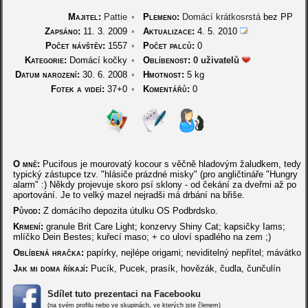
Majitel:
Pattie
•
Plemeno:
Domácí krátkosrstá
bez PP
Zapsáno:
11. 3. 2009
•
Aktualizace:
4. 5. 2010
Počet návštěv:
1557
•
Počet palců:
0
Kategorie:
Domácí kočky
•
Oblíbenost:
0 uživatelů
Datum narození:
30. 6. 2008
•
Hmotnost:
5 kg
Fotek a videí:
37+0
•
Komentářů:
0
O mně:
Pucifous je mourovatý kocour s věčně hladovým žaludkem, tedy
typický zástupce tzv. "hlásiče prázdné misky" (pro angličtináře "Hungry
alarm" :) Někdy projevuje skoro psí sklony - od čekání za dveřmi až po
aportování. Je to velký mazel nejradši má drbání na břiše.
Původ:
Z domácího depozita útulku OS Podbrdsko.
Krmení:
granule Brit Care Light; konzervy Shiny Cat; kapsičky Iams;
mlíčko Dein Bestes; kuřecí maso; + co uloví spadlého na zem ;)
Oblíbená hračka:
papírky, nejlépe origami; neviditelný nepřítel; mávátko
Jak mi doma říkají:
Pucík, Pucek, prasík, hovězák, čudla, čunčulín
Sdílet tuto prezentaci na Facebooku
(na svém profilu nebo ve skupinách, ve kterých jste členem)