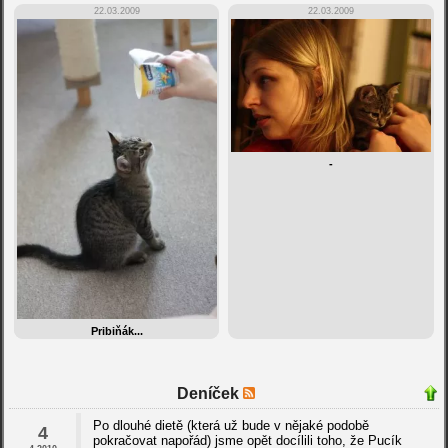
22.03.2009
22.03.2009
-
Pribiňák...
Deníček
Po dlouhé dietě (která už bude v nějaké podobě
4
pokračovat napořád) jsme opět docílili toho, že Pucík