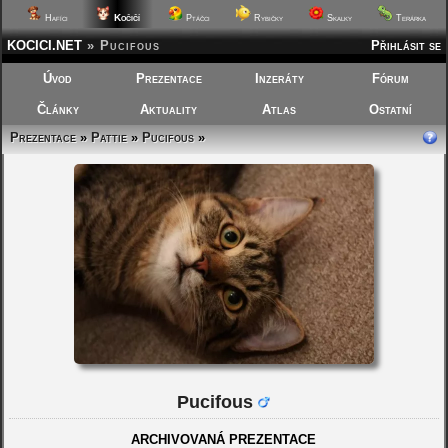
Kočičí
Hafíci
Ptáčci
Rybičky
Skalky
Terárka
KOCICI.NET
»
Pucifous
Přihlásit se
Úvod
Prezentace
Inzeráty
Fórum
Články
Aktuality
Atlas
Ostatní
Prezentace
»
Pattie
»
Pucifous
»
Pucifous
ARCHIVOVANÁ PREZENTACE