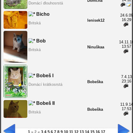
Domcha
Domácí dlouhosrstá
Bicho
24.6.09
16:29
lenisek12
Britská
Bob
14.11.1
13:57
Ninuškaa
Britská
Bobeš I
7.4.13
23:16
Bobeška
Domácí krátkosrstá
Bobeš II
11.9.14
17:53
Bobeška
Britská
1
» 2 «
3
4
5
6
7
8
9
10
11
12
13
14
15
16
17