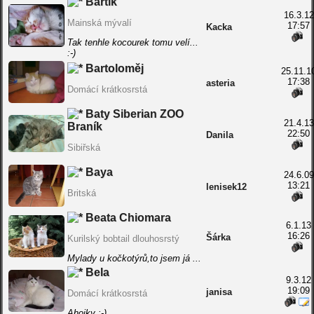
Bartík
16.3.12
Mainská mývalí
17:57
Kacka
Tak tenhle kocourek tomu velí...
:-)
Bartoloměj
25.11.1
17:38
asteria
Domácí krátkosrstá
Baty Siberian ZOO
21.4.13
Braník
22:50
Danila
Sibiřská
Baya
24.6.09
13:21
lenisek12
Britská
Beata Chiomara
6.1.13
16:26
Šárka
Kurilský bobtail dlouhosrstý
Mylady u kočkotýrů,to jsem já ...
Bela
9.3.12
19:09
janisa
Domácí krátkosrstá
Ahojky :-)