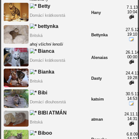
Betty
7.1.13
10:04
Hany
Domácí krátkosrstá
bettynka
27.5.12
19:10
Bettynka
Britská
ahoj všichni lenoši
Bianca
26.1.14
00:00
Alenaias
Domácí krátkosrstá
Bianka
24.4.11
19:28
Dasty
Britská
Bibi
30.5.11
14:53
katsim
Domácí dlouhosrstá
BIBI ATMÁN
24.11.1
14:31
atman
Britská
Biboo
6.8.09
14:12