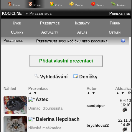
Kočičí
Hafíci
Ptáčci
Rybičky
Skalky
Terárka
KOCICI.NET
»
Prezentace
Přihlásit se
Úvod
Prezentace
Inzeráty
Fórum
Články
Aktuality
Atlas
Ostatní
Prezentace
Prezentujte svoji kočičku nebo kocourka
Vyhledávání
Deníčky
Náhled
Prezentace
Autor
Aktualiz
▲
▼
▲
▼
▲
▼
fo
Aztec
6.6.10
16:16
sandpiper
Domácí dlouhosrstá
Balerina Hepzibach
22.11.0
14:45
brychtova22
Něvská maškaráda