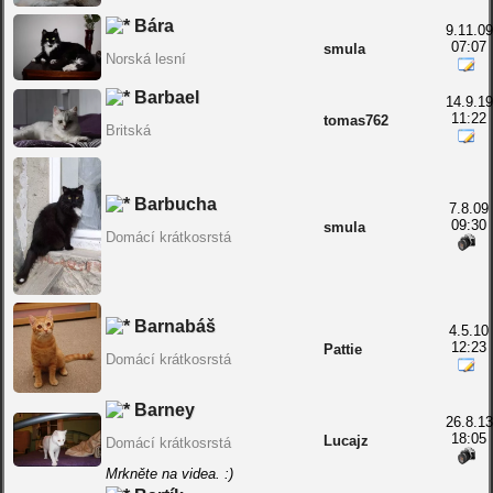
Bára
9.11.09
07:07
smula
Norská lesní
Barbael
14.9.19
11:22
tomas762
Britská
Barbucha
7.8.09
09:30
smula
Domácí krátkosrstá
Barnabáš
4.5.10
12:23
Pattie
Domácí krátkosrstá
Barney
26.8.13
18:05
Lucajz
Domácí krátkosrstá
Mrkněte na videa. :)