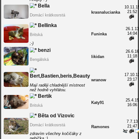
Bella
10.11.1
21:52
krasnalucianka
Domácí krátkosrstá
Bellinka
26.1.13
14:04
Funinka
Britská
;-)
benzi
26.6.16
11:18
likidan
Bengálská
17.10.1
Bert,Bastien,beris,Beauty
23:17
wranow
Mají raději chladnější místnost
než hodně vyhřátou.
Bertik
25.4.15
Katy91
16:06
Britská
Běta od Vizovic
7.7.13
Domácí krátkosrstá
21:47
Ramones
zdravím všechny kočičáky z
nebíčka :)