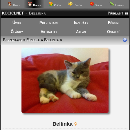
Kočičí
Hafíci
Ptáčci
Rybičky
Skalky
Terárka
KOCICI.NET
»
Bellinka
Přihlásit se
Úvod
Prezentace
Inzeráty
Fórum
Články
Aktuality
Atlas
Ostatní
Prezentace
»
Funinka
»
Bellinka
»
Bellinka