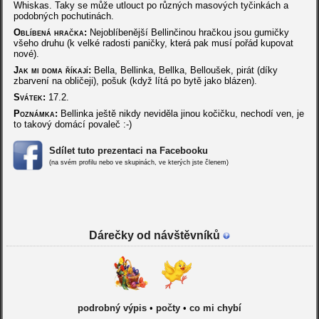
Whiskas. Taky se může utlouct po různých masových tyčinkách a
podobných pochutinách.
Oblíbená hračka:
Nejoblíbenější Bellinčinou hračkou jsou gumičky
všeho druhu (k velké radosti paničky, která pak musí pořád kupovat
nové).
Jak mi doma říkají:
Bella, Bellinka, Bellka, Belloušek, pirát (díky
zbarvení na obličeji), pošuk (když lítá po bytě jako blázen).
Svátek:
17.2.
Poznámka:
Bellinka ještě nikdy neviděla jinou kočičku, nechodí ven, je
to takový domácí povaleč :-)
Sdílet tuto prezentaci na Facebooku
(na svém profilu nebo ve skupinách, ve kterých jste členem)
Dárečky od návštěvníků
podrobný výpis
•
počty
•
co mi chybí