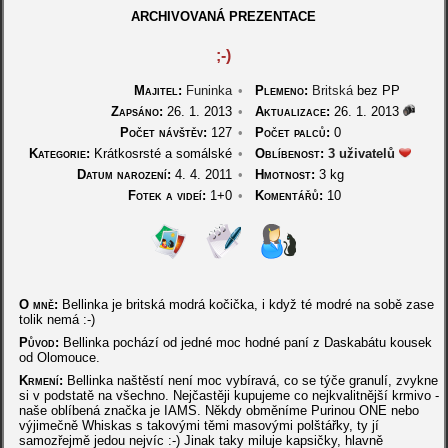
ARCHIVOVANÁ PREZENTACE
;-)
Majitel:
Funinka
•
Plemeno:
Britská
bez PP
Zapsáno:
26. 1. 2013
•
Aktualizace:
26. 1. 2013
Počet návštěv:
127
•
Počet palců:
0
Kategorie:
Krátkosrsté a somálské
•
Oblíbenost:
3 uživatelů
Datum narození:
4. 4. 2011
•
Hmotnost:
3 kg
Fotek a videí:
1+0
•
Komentářů:
10
O mně:
Bellinka je britská modrá kočička, i když té modré na sobě zase
tolik nemá :-)
Původ:
Bellinka pochází od jedné moc hodné paní z Daskabátu kousek
od Olomouce.
Krmení:
Bellinka naštěstí není moc vybíravá, co se týče granulí, zvykne
si v podstatě na všechno. Nejčastěji kupujeme co nejkvalitnější krmivo -
naše oblíbená značka je IAMS. Někdy obměníme Purinou ONE nebo
výjimečně Whiskas s takovými těmi masovými polštářky, ty jí
samozřejmě jedou nejvíc :-) Jinak taky miluje kapsičky, hlavně