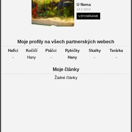
U Nema
19.2.2013
VZPOMÍNÁME
Moje profily na všech partnerských webech
Hafíci
Kočičí
Ptáčci
Rybičky
Skalky
Terárka
-
Hany
-
Hany
-
-
Moje články
Žádné články