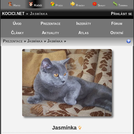
Kočičí
Hafíci
Ptáčci
Rybičky
Skalky
Terárka
KOCICI.NET
»
Jasmínka
Přihlásit se
Úvod
Prezentace
Inzeráty
Fórum
Články
Aktuality
Atlas
Ostatní
Prezentace
»
Jasmínka
»
Jasmínka
»
Jasmínka