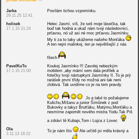
Jarka
Posílám tichou vzpomínku.
29.11.25 12:41
holisek
Helec Jasmí, víš, že seš moje lásečka, tak
17.1.15 21:24
buď tak hodná a ukaž nám tvoji následovnici,
prťavou, nó už asi né moc prťavou Jasmínku.
My ti za to taky ukážeme našeho Monťáka
A ten nejni malinkej, ten je největšejší z nás
fšech
PavelKuTo
Koukej Jasmínko !!! Zavolej nebezkým
17.1.15 21:00
mobilem ,aby mámí sem dala profílek a
fotečky tvojí nástupkyni Jasmínky II..To je prý
rarášek první třídy no možná ani tak neni
zlobivá. Tak uvidíme co je na tem pravdy.
Jo a také to požalujeme
Kulichu,Míšanu a junior Šímůnek z pod
Bukovky a takyz Brutťáku, Matýmu,Monťáku a
nesmíme zapomět nového mistra Yodu.Tak Piš
a zdráví tě Kubajs,Tom i Lojza z Lovec
Ola
To je nám líto
Ale určitě jsi měla krásný a
3.11.13 18:22