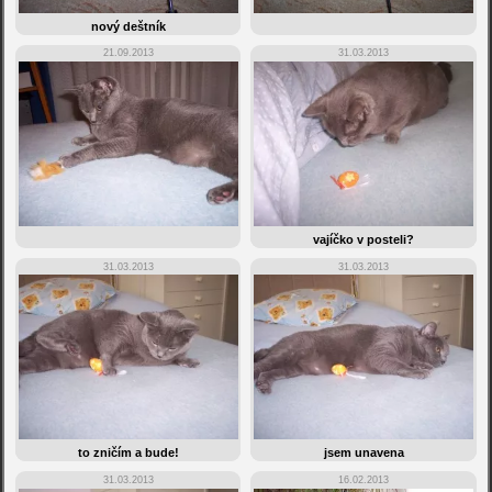
nový deštník
21.09.2013
31.03.2013
vajíčko v posteli?
31.03.2013
31.03.2013
to zničím a bude!
jsem unavena
31.03.2013
16.02.2013