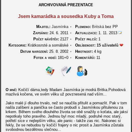
ARCHIVOVANÁ PREZENTACE
Jsem kamarádka a sousedka Kuby a Toma
Majitel:
Jasmínka
•
Plemeno:
Britská
bez PP
Zapsáno:
24. 6. 2011
•
Aktualizace:
1. 11. 2013
Počet návštěv:
2127
•
Počet palců:
1
Kategorie:
Krátkosrsté a somálské
•
Oblíbenost:
15 uživatelů
Datum narození:
25. 8. 2002
•
Hmotnost:
4 kg
Fotek a videí:
181+0
•
Komentářů:
11
O mně:
Kočičí dáma,tedy Madam Jasmínka je modrá Britka.Pohodová
mazlivá kočena, ve svém věku už povznesená nad vším...
Jako malé jí dlouho trvalo, než se naučila přitulit a pomazlit. Pak v tom
našla zalíbení a panička se často probudí s Jasmínkou přitulenou za
krkem. Během svého dlouhého života se obě snažily o koťata, ale jaksi
nepotkaly toho pravého. Jednou byl moc mladý, podruhé moc starý,
potřetí sice v nejlepším věku, ale panic - takže zas nic. Nakonec si
řekly, že se nebudou ty kočičí frajery o nic prosit a Jasmínka zůstala
svobodnou bezdětnou slečnou...