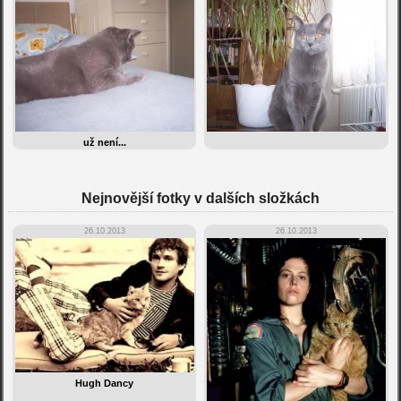
už není...
Nejnovější fotky v dalších složkách
26.10.2013
26.10.2013
Hugh Dancy