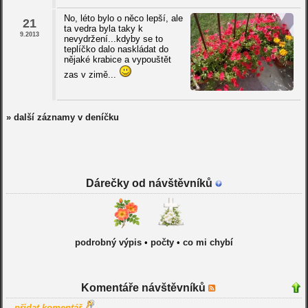
No, léto bylo o něco lepší, ale
21
ta vedra byla taky k
9.2013
nevydržení...kdyby se to
teplíčko dalo naskládat do
nějaké krabice a vypouštět
zas v zimě...
» další záznamy v deníčku
Dárečky od návštěvníků
podrobný výpis
•
počty
•
co mi chybí
Komentáře návštěvníků
přidat komentář