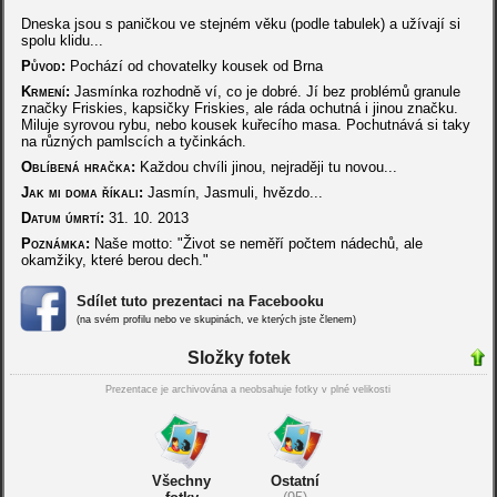
Dneska jsou s paničkou ve stejném věku (podle tabulek) a užívají si
spolu klidu...
Původ:
Pochází od chovatelky kousek od Brna
Krmení:
Jasmínka rozhodně ví, co je dobré. Jí bez problémů granule
značky Friskies, kapsičky Friskies, ale ráda ochutná i jinou značku.
Miluje syrovou rybu, nebo kousek kuřecího masa. Pochutnává si taky
na různých pamlscích a tyčinkách.
Oblíbená hračka:
Každou chvíli jinou, nejraději tu novou...
Jak mi doma říkali:
Jasmín, Jasmuli, hvězdo...
Datum úmrtí:
31. 10. 2013
Poznámka:
Naše motto: "Život se neměří počtem nádechů, ale
okamžiky, které berou dech."
Sdílet tuto prezentaci na Facebooku
(na svém profilu nebo ve skupinách, ve kterých jste členem)
Složky fotek
Prezentace je archivována a neobsahuje fotky v plné velikosti
Všechny
Ostatní