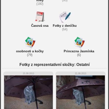
fotky
(95)
(180)
Časová osa
Fotky z deníčku
(64)
osobnosti a kočky
Princezna Jasmínka
(79)
(6)
Fotky z reprezentativní složky: Ostatní
21.09.2013
21.09.2013