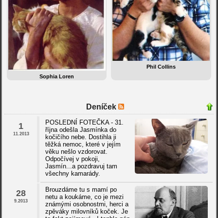
Phil Collins
Sophia Loren
Deníček
POSLEDNÍ FOTEČKA - 31.
1
října odešla Jasmínka do
11.2013
kočičího nebe. Dostihla ji
těžká nemoc, které v jejím
věku nešlo vzdorovat.
Odpočívej v pokoji,
Jasmín...a pozdravuj tam
všechny kamarády.
Brouzdáme tu s mamí po
28
netu a koukáme, co je mezi
9.2013
známými osobnostmi, herci a
zpěváky milovníků koček. Je