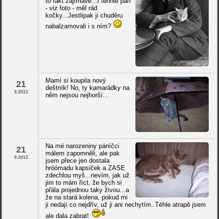
to fakt zajímavé...I tenhle pán
- viz foto - měl rád
kočky...Jestlipak ji chuděru
nabalzamovali i s ním?
Mamí si koupila nový
21
deštník! No, ty kamarádky na
9.2013
něm nejsou nejhorší...
Na mé narozeniny páníčci
21
málem zapomněli, ale pak
9.2013
jsem přece jen dostala
hróómadu kapsiček a ZASE
zdechlou myš...nevím, jak už
jim to mám říct, že bych si
přála projednou taky živou...a
že na stará kolena, pokud mi
ji nedají co nejdřív, už ji ani nechytím..Téhle atrapě jsem
ale dala zabrat!