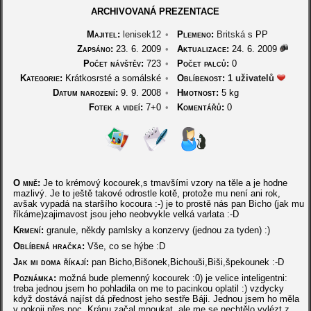
ARCHIVOVANÁ PREZENTACE
Majitel:
lenisek12
•
Plemeno:
Britská
s PP
Zapsáno:
23. 6. 2009
•
Aktualizace:
24. 6. 2009
Počet návštěv:
723
•
Počet palců:
0
Kategorie:
Krátkosrsté a somálské
•
Oblíbenost:
1 uživatelů
Datum narození:
9. 9. 2008
•
Hmotnost:
5 kg
Fotek a videí:
7+0
•
Komentářů:
0
O mně:
Je to krémový kocourek,s tmavšími vzory na těle a je hodne
mazlivý. Je to ještě takové odrostle kotě, protože mu není ani rok,
avšak vypadá na staršího kocoura :-) je to prostě nás pan Bicho (jak mu
říkáme)zajimavost jsou jeho neobvykle velká varlata :-D
Krmení:
granule, někdy pamlsky a konzervy (jednou za tyden) :)
Oblíbená hračka:
Vše, co se hýbe :D
Jak mi doma říkají:
pan Bicho,Bišonek,Bichouši,Biši,špekounek :-D
Poznámka:
možná bude plemenný kocourek :0) je velice inteligentni:
treba jednou jsem ho pohladila on me to pacinkou oplatil :) vzdycky
když dostává najíst dá přednost jeho sestře Báji. Jednou jsem ho měla
v pokoji přes noc. Kránu začal mnoukat, ale me se nechtělo vylézt z