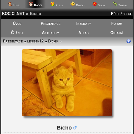
Kočičí
Hafíci
Ptáčci
Rybičky
Skalky
Terárka
KOCICI.NET
»
Bicho
Přihlásit se
Úvod
Prezentace
Inzeráty
Fórum
Články
Aktuality
Atlas
Ostatní
Prezentace
»
lenisek12
»
Bicho
»
Bicho