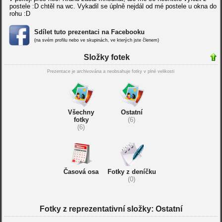
postele :D chtěl na wc. Vykadil se úplně nejdál od mé postele u okna do
rohu :D
Sdílet tuto prezentaci na Facebooku
(na svém profilu nebo ve skupinách, ve kterých jste členem)
Složky fotek
Prezentace je archivována a neobsahuje fotky v plné velikosti
Všechny
Ostatní
fotky
(6)
(6)
Časová osa
Fotky z deníčku
(0)
Fotky z reprezentativní složky: Ostatní