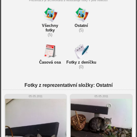
Prezentace je archivována a neobsahuje fotky v plné velikosti
Všechny
Ostatní
fotky
(5)
(5)
Časová osa
Fotky z deníčku
(0)
Fotky z reprezentativní složky: Ostatní
05.05.2011
05.05.2011