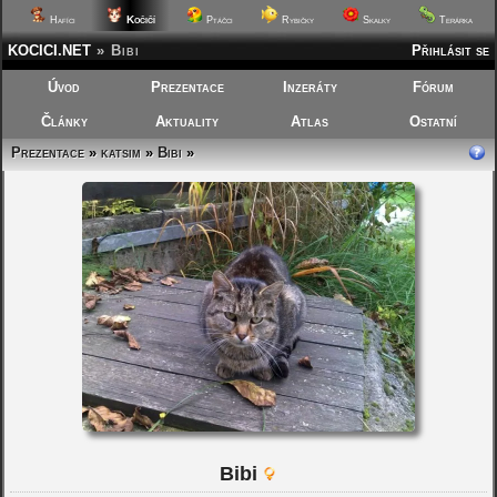
Kočičí
Hafíci
Ptáčci
Rybičky
Skalky
Terárka
KOCICI.NET
»
Bibi
Přihlásit se
Úvod
Prezentace
Inzeráty
Fórum
Články
Aktuality
Atlas
Ostatní
Prezentace
»
katsim
»
Bibi
»
Bibi