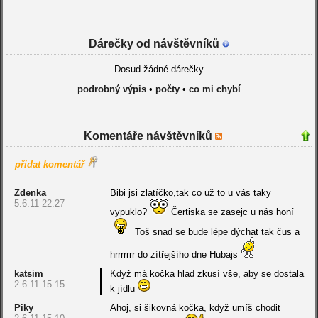
Dárečky od návštěvníků
Dosud žádné dárečky
podrobný výpis
•
počty
•
co mi chybí
Komentáře návštěvníků
přidat komentář
Zdenka
Bibi jsi zlatíčko,tak co už to u vás taky
5.6.11 22:27
vypuklo?
Čertiska se zasejc u nás honí
Toš snad se bude lépe dýchat tak čus a
hrrrrrrr do zítřejšího dne Hubajs
katsim
Když má kočka hlad zkusí vše, aby se dostala
2.6.11 15:15
k jídlu
Piky
Ahoj, si šikovná kočka, když umíš chodit