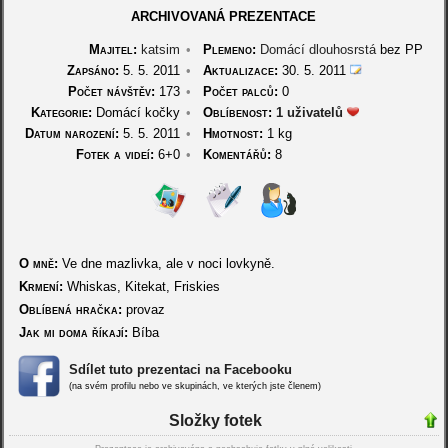
ARCHIVOVANÁ PREZENTACE
Majitel:
katsim
•
Plemeno:
Domácí dlouhosrstá
bez PP
Zapsáno:
5. 5. 2011
•
Aktualizace:
30. 5. 2011
Počet návštěv:
173
•
Počet palců:
0
Kategorie:
Domácí kočky
•
Oblíbenost:
1 uživatelů
Datum narození:
5. 5. 2011
•
Hmotnost:
1 kg
Fotek a videí:
6+0
•
Komentářů:
8
O mně:
Ve dne mazlivka, ale v noci lovkyně.
Krmení:
Whiskas, Kitekat, Friskies
Oblíbená hračka:
provaz
Jak mi doma říkají:
Bíba
Sdílet tuto prezentaci na Facebooku
(na svém profilu nebo ve skupinách, ve kterých jste členem)
Složky fotek