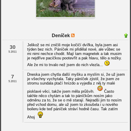
Deníček
Jelikož se mi zničili moje kočičí dvířka, byla jsem asi
30
týden bez nich. Páníček mi přidělal nové, ale vůbec se
5.2011
mi nimi nechce chodit. Mají tam magnetek a tak musim
je nejdříve pacičkou pootevřít a pak hlavu, tělo a nožky.
Ale že mi to trvalo než jsem do nich vlezla...
Dneska jsem chytla další myšku a myslím si, že už jsem
7
je všechny vychytala. Taky páníček zjistil, že jsem ze
5.2011
stromu sundala ptačí hnízdo a vyjedla z něj ty malé
pisklavé věci, takže jsem měla průšvih.
Často
takhle něco chytám a tak to páníčkům nosím jako
odměnu za to, že se o mě starají. Nejradši jim to nosím
před vchod domu, ale už jsem to zkoušela i u nového
boileru kde teď páníček stráví hodně času. Tak zatím
Ahoj