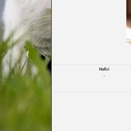
Hafíci
-