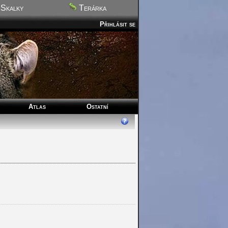
Skalky
Terárka
Přihlásit se
Atlas
Ostatní