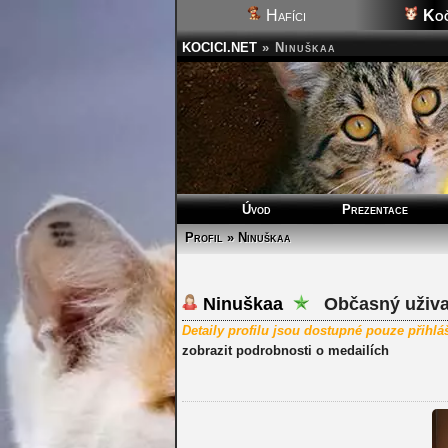
Hafíci
Koč
KOCICI.NET
»
Ninuškaa
Úvod
Prezentace
Profil » Ninuškaa
Ninuškaa
Občasný uživa
Detaily profilu jsou dostupné pouze přihl
zobrazit podrobnosti o medailích