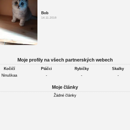
Bob
14.11.2016
Moje profily na všech partnerských webech
Kočičí
Ptáčci
Rybičky
Skalky
Ninuškaa
-
-
-
Moje články
Žádné články