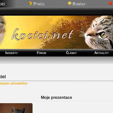
ičí
Ptáčci
Rybičky
Inzeráty
Fórum
Články
Aktuality
tel
ášeným uživatelům
Moje prezentace