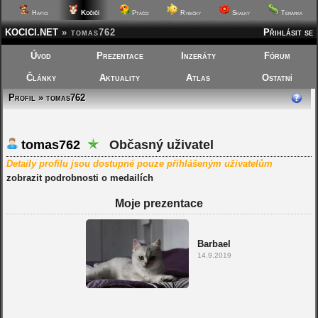
Kočičí
Hafíci
Ptáčci
Rybičky
Skalky
Terárka
KOCICI.NET
»
tomas762
Přihlásit se
Úvod
Prezentace
Inzeráty
Fórum
Články
Aktuality
Atlas
Ostatní
Profil » tomas762
tomas762
Občasný uživatel
Detaily profilu jsou dostupné pouze přihlášeným uživatelům
zobrazit podrobnosti o medailích
Moje prezentace
Barbael
14.9.2019