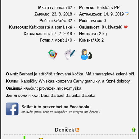
Majitel:
tomas762
•
Plemeno:
Britská
s PP
Zapsáno:
23. 8. 2018
•
Aktualizace:
14. 9. 2019
Počet návštěv:
32
•
Počet palců:
0
Kategorie:
Krátkosrsté a somálské
•
Oblíbenost:
0 uživatelů
Datum narození:
7. 2. 2018
•
Hmotnost:
2 kg
Fotek a videí:
1+0
•
Komentářů:
2
O mně:
Barbael je stříbřitě stínovaná kočka. Má smaragdově zelené oči.
Krmení:
Kapsičky Whiskas,konzervu Carny,granulky, a různé dobroty
Oblíbená hračka:
provázek,míček,myška
Jak mi doma říkají:
Bára Barbael Barunka Babaka
Sdílet tuto prezentaci na Facebooku
(na svém profilu nebo ve skupinách, ve kterých jste členem)
Deníček