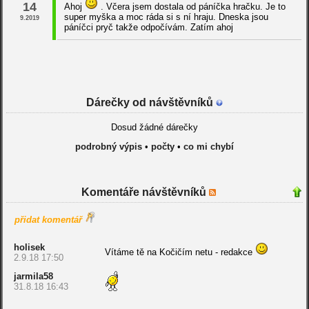
14
Ahoj
. Včera jsem dostala od páníčka hračku. Je to
super myška a moc ráda si s ní hraju. Dneska jsou
9.2019
páníčci pryč takže odpočívám. Zatím ahoj
Dárečky od návštěvníků
Dosud žádné dárečky
podrobný výpis
•
počty
•
co mi chybí
Komentáře návštěvníků
přidat komentář
holisek
Vítáme tě na Kočičím netu - redakce
2.9.18 17:50
jarmila58
31.8.18 16:43