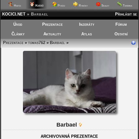
Kočičí
Hafíci
Ptáčci
Rybičky
Skalky
Terárka
KOCICI.NET
»
Barbael
Přihlásit se
Úvod
Prezentace
Inzeráty
Fórum
Články
Aktuality
Atlas
Ostatní
Prezentace
»
tomas762
»
Barbael
»
Barbael
ARCHIVOVANÁ PREZENTACE