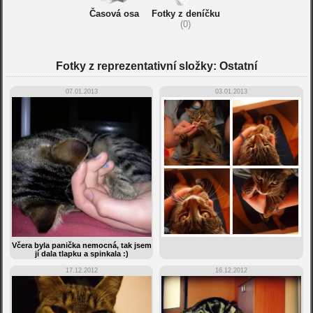
Časová osa
Fotky z deníčku
(0)
Fotky z reprezentativní složky: Ostatní
07.01.2013
03.01.2013
Včera byla panička nemocná, tak jsem
jí dala tlapku a spinkala :)
17.12.2012
16.12.2012