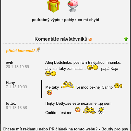
podrobný výpis
•
počty
•
co mi chybí
Komentáře návštěvníků
přidat komentář
evik
Ahoj Bettulinko, posílám ti nějakou mňamku,
20.1.13 19:59
aby sis taky zamlsala...
pápá Kája
Hany
7.1.13 10:03
Mě taky
Si moc pěknej Carlito
lotte1
Hojky Betty..se este nezname...ja sem
6.1.13 16:58
Carlito...tesi me
Chcete mít reklamu nebo PR článek na tomto webu?
•
Boudy pro psy