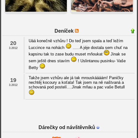
Deníček
Uáá konečně vzhůru ! Do teď jsem spala a teď ležím
20
Luccince na nohách
..... A jéje dostala sem chuť na
3.2012
kapsinu tak to zase budu muset mňoukat
Jinak se
sem ještě dnes stavím
! Uslintanou pusinku- Vaše
Betty
Takže jsem vzhůru ale já tak mrouskáááám! Paničky
19
nechtěj kocoury a koťata! Tak jsem na ně naštvaná a
3.2012
schovaná pod postelí....Jinak mňau a pac vaše Betull
Dárečky od návštěvníků