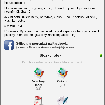
huhubamboo :)
Oblíbená hračka:
Ping-pong míče, taková ta vysoká kytička kterou
nesmím škrábat :D
Jak mi doma říkají:
Betty, Bettynko, Čičko, Číno , Kočičko, Miláčku,
Pusinko, Betko
Svátek:
14.3.
Poznámka:
Byla jsem takové nečekná překvapení z chaty pro maminku
paničky, která se mě ujala díky Haničce(paničce :P)
Sdílet tuto prezentaci na Facebooku
(na svém profilu nebo ve skupinách, ve kterých jste členem)
Složky fotek
Prezentace je archivována a neobsahuje fotky v plné velikosti
Všechny
Ostatní
fotky
(22)
(22)