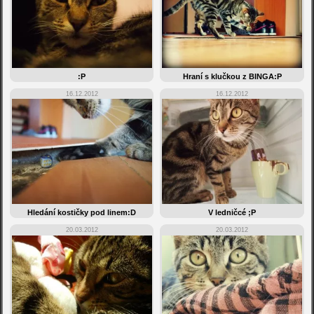
:P
Hraní s klučkou z BINGA:P
16.12.2012
16.12.2012
Hledání kostičky pod linem:D
V ledničcé ;P
20.03.2012
20.03.2012