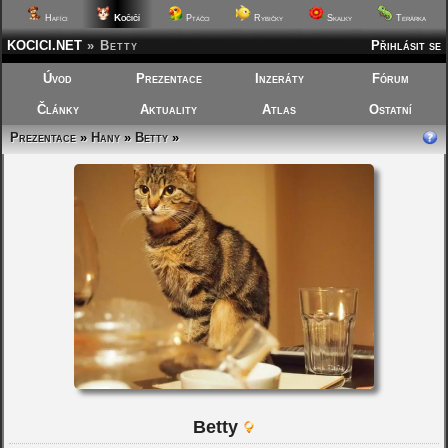
Kočičí
Hafíci
Ptáčci
Rybičky
Skalky
Terárka
KOCICI.NET
»
Betty
Přihlásit se
Úvod
Prezentace
Inzeráty
Fórum
Články
Aktuality
Atlas
Ostatní
Prezentace
»
Hany
»
Betty
»
Betty