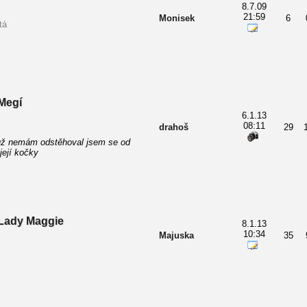
8.7.09
21:59
Monisek
6
tá
Megí
6.1.13
08:11
drahoš
29
už nemám odstěhoval jsem se od
 její kočky
Lady Maggie
8.1.13
10:34
Majuska
35