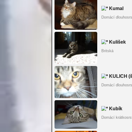
Kumal
Domácí dlouhosrs
Kulišek
Britská
KULICH (š
Domácí dlouhosrs
Kubík
Domácí krátkosrs