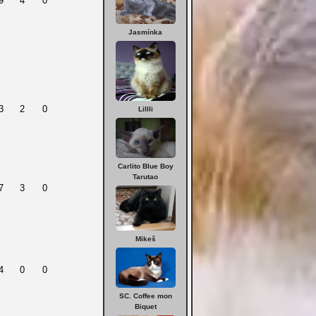
9
4
0
Jasmínka
3
2
0
Lillli
Carlito Blue Boy
Tarutao
7
3
0
Mikeš
4
0
0
SC. Coffee mon
Biquet