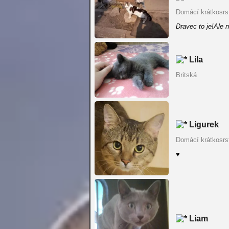
Domácí krátkosrs
Dravec to je!Ale n
Lila
Britská
Ligurek
Domácí krátkosrs
♥
Liam