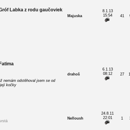
Gróf Labka z rodu gaučoviek
8.1.13
15:54
Majuska
41
Fatima
6.1.13
08:12
drahoš
27
už nemám odstěhoval jsem se od
 její kočky
24.8.11
22:01
Nelloush
1
srstá