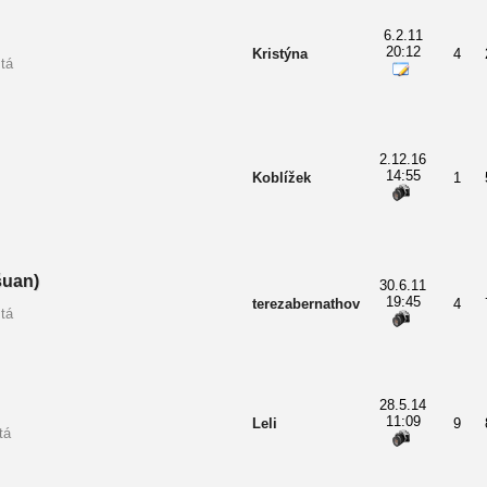
6.2.11
20:12
Kristýna
4
tá
2.12.16
14:55
Koblížek
1
uan)
30.6.11
19:45
terezabernathov
4
tá
28.5.14
11:09
Leli
9
tá