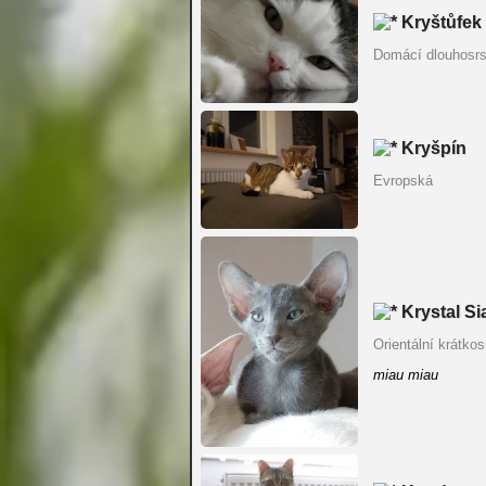
Kryštůfek
Domácí dlouhosrs
Kryšpín
Evropská
Krystal Sia
Orientální krátkos
miau miau