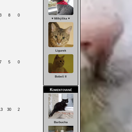
3
8
0
♥ Milkýška ♥
Ligurek
7
5
0
Bobeš II
Komentované
13
30
2
Barbucha