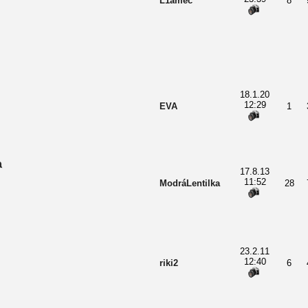
L1amec
8
18.1.20
12:29
EVA
1
a
17.8.13
11:52
ModráLentilka
28
23.2.11
12:40
riki2
6