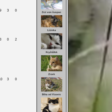
9
3
0
Zrzi von šuspuc
Lízinka
3
0
2
Kryštůfek
Zrzek
10
3
0
Běta od Vizovic