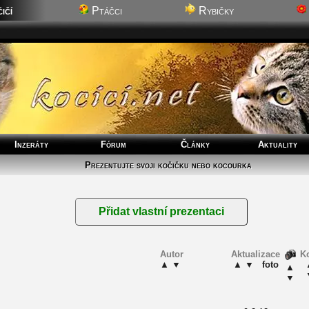
ičí
Ptáčci
Rybičky
Inzeráty
Fórum
Články
Aktuality
Prezentujte svoji kočičku nebo kocourka
Autor
Aktualizace
K
▲
▼
▲
▼
foto
▲
▼