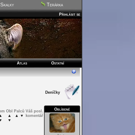
Skalky
Terárka
Přihlásit se
Atlas
Ostatní
Deníčky
Oblíbené
om
Obl
Palců
Váš posl.
▲
▲
▲
▼
komentář
▼
▼