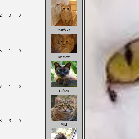
2
0
0
Matýsek
5
1
0
Mathew
7
1
0
Filípek
8
3
0
Miki