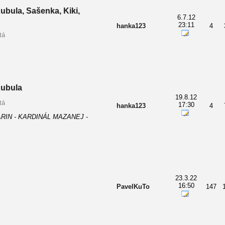
bula, Sašenka, Kiki,
6.7.12
23:11
hanka123
4
tá
ubula
19.8.12
tá
17:30
hanka123
4
RIN - KARDINÁL MAZANEJ -
23.3.22
16:50
PavelKuTo
147