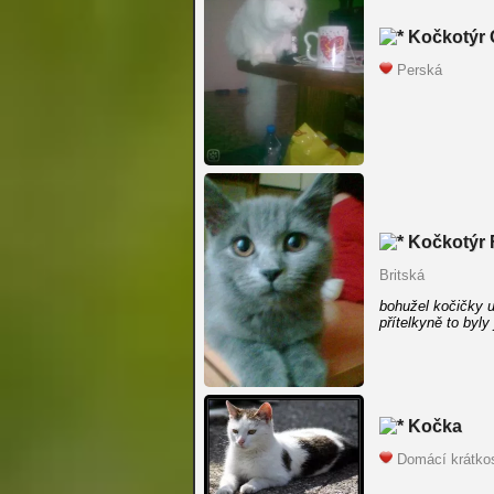
Kočkotýr 
Perská
Kočkotýr 
Britská
bohužel kočičky 
přítelkyně to byly
Kočka
Domácí krátko