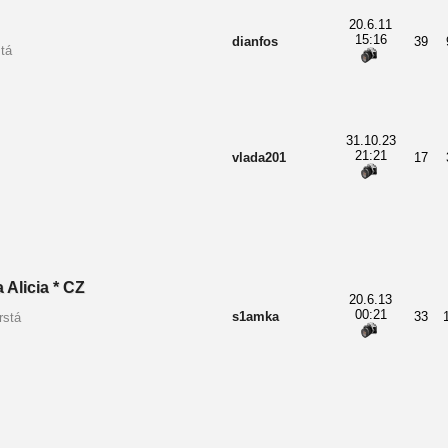
20.6.11
15:16
dianfos
39
tá
31.10.23
21:21
vlada201
17
 Alicia * CZ
20.6.13
00:21
s1amka
33
rstá