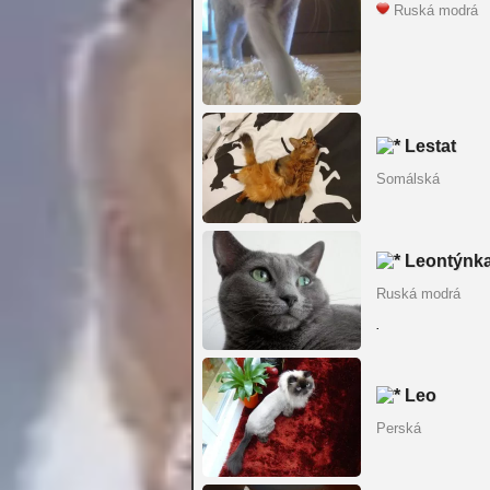
Ruská modrá
Lestat
Somálská
Leontýnk
Ruská modrá
.
Leo
Perská