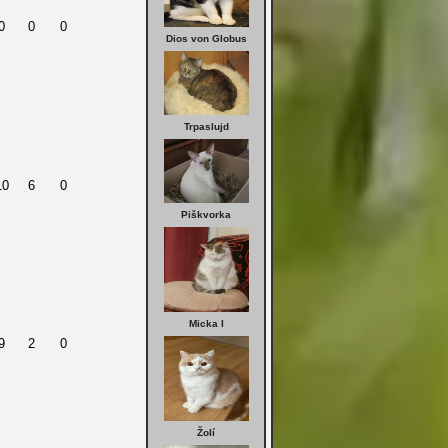
0
0
0
Dios von Globus
Trpaslujd
10
6
0
Piškvorka
Micka I
9
2
0
Žolí