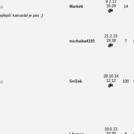
9.2.12
16:29
Markett
14
tá
ejlepší kamarád je pes :)
21.2.13
19:38
michalka4193
7
28.10.14
12:12
Snížek
100
tá
19.6.13
23:39