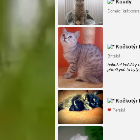
Koudy
Domácí krátkosrs
Kočkotýr 
Britská
bohužel kočičky 
přítelkyně to byly
Kočkotýr 
Perská