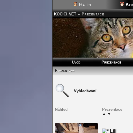
Hafíci
Koč
KOCICI.NET
»
Prezentace
Úvod
Prezentace
Prezentace
Vyhledávání
Náhled
Prezentace
▲
▼
Lili