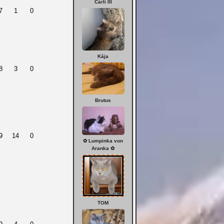
Čárlí III
7
1
0
Kája
8
3
0
Brutus
9
14
0
✿ Lumpinka von
Aranka ✿
TOM