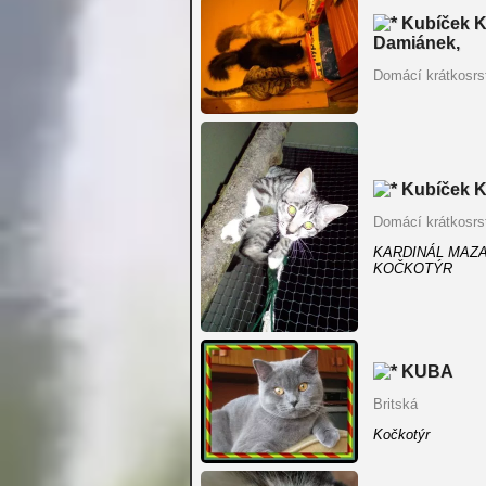
Kubíček Ku
Damiánek,
Domácí krátkosrs
Kubíček K
Domácí krátkosrs
KARDINÁL MAZA
KOČKOTÝR
KUBA
Britská
Kočkotýr