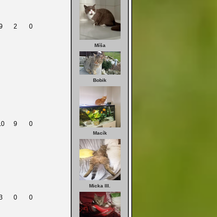
9
2
0
Míša
Bobik
10
9
0
Macík
Micka III.
3
0
0