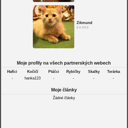
Zikmund
8.9.2012
Moje profily na všech partnerských webech
Hafíci
Kočičí
Ptáčci
Rybičky
Skalky
Terárka
-
hanka123
-
-
-
-
Moje články
Žádné články