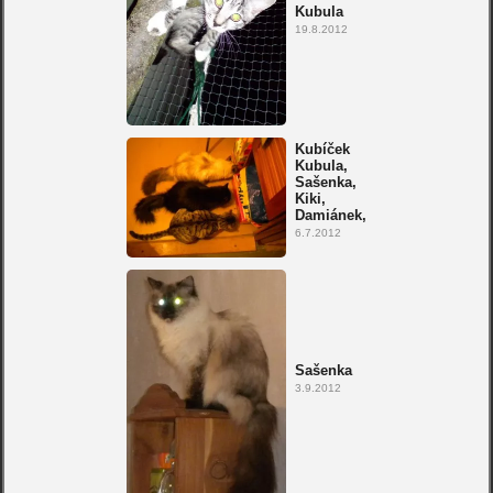
Kubula
19.8.2012
Kubíček
Kubula,
Sašenka,
Kiki,
Damiánek,
6.7.2012
Sašenka
3.9.2012