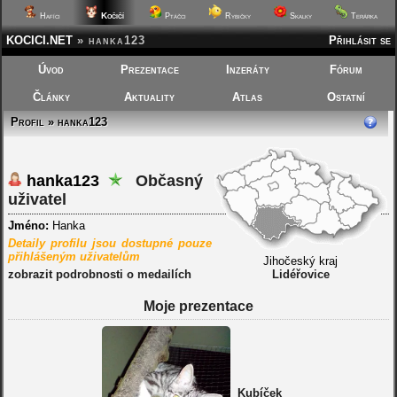
Kočičí
Hafíci
Ptáčci
Rybičky
Skalky
Terárka
KOCICI.NET
»
hanka123
Přihlásit se
Úvod
Prezentace
Inzeráty
Fórum
Články
Aktuality
Atlas
Ostatní
Profil » hanka123
hanka123
Občasný
uživatel
Jméno:
Hanka
Detaily profilu jsou dostupné pouze
přihlášeným uživatelům
Jihočeský kraj
zobrazit podrobnosti o medailích
Lidéřovice
Moje prezentace
Kubíček