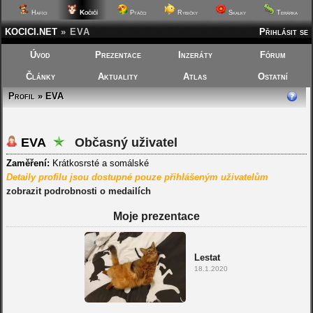
Kočičí
Hafíci
Ptáčci
Rybičky
Skalky
Terárka
KOCICI.NET
»
EVA
Přihlásit se
Úvod
Prezentace
Inzeráty
Fórum
Články
Aktuality
Atlas
Ostatní
Profil » EVA
EVA
Občasný uživatel
Zaměření:
Krátkosrsté a somálské
Detaily profilu jsou dostupné pouze přihlášeným uživatelům
zobrazit podrobnosti o medailích
Moje prezentace
Lestat
18.1.2020