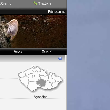
Skalky
Terárka
Přihlásit se
Atlas
Ostatní
Vysočina