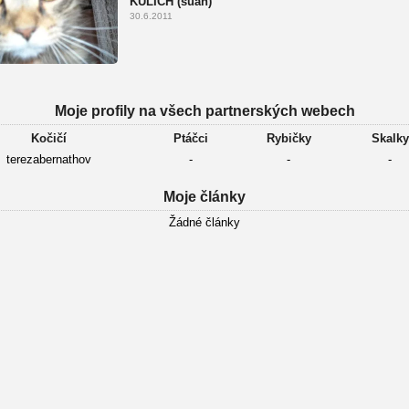
KULICH (šuan)
30.6.2011
Moje profily na všech partnerských webech
Kočičí
Ptáčci
Rybičky
Skalky
terezabernathov
-
-
-
Moje články
Žádné články