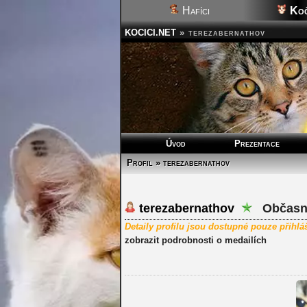
Hafíci
Koč
KOCICI.NET
»
terezabernathov
Úvod
Prezentace
Profil » terezabernathov
terezabernathov
Občasný
Detaily profilu jsou dostupné pouze přihl
zobrazit podrobnosti o medailích