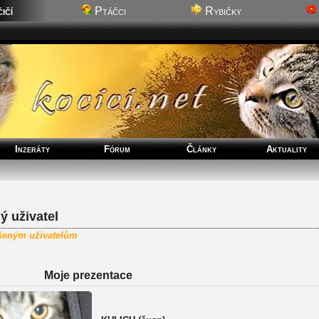
ičí
Ptáčci
Rybičky
Inzeráty
Fórum
Články
Aktuality
 uživatel
ášeným uživatelům
Moje prezentace