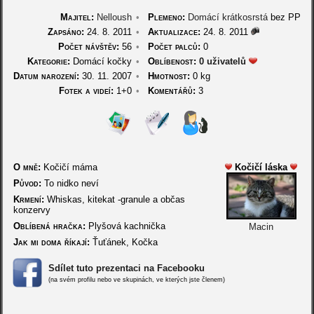
Majitel:
Nelloush
•
Plemeno:
Domácí krátkosrstá
bez PP
Zapsáno:
24. 8. 2011
•
Aktualizace:
24. 8. 2011
Počet návštěv:
56
•
Počet palců:
0
Kategorie:
Domácí kočky
•
Oblíbenost:
0 uživatelů
Datum narození:
30. 11. 2007
•
Hmotnost:
0 kg
Fotek a videí:
1+0
•
Komentářů:
3
O mně:
Kočičí máma
Kočičí láska
Původ:
To nidko neví
Krmení:
Whiskas, kitekat -granule a občas
konzervy
Oblíbená hračka:
Plyšová kachnička
Macin
Jak mi doma říkají:
Ťuťánek, Kočka
Sdílet tuto prezentaci na Facebooku
(na svém profilu nebo ve skupinách, ve kterých jste členem)