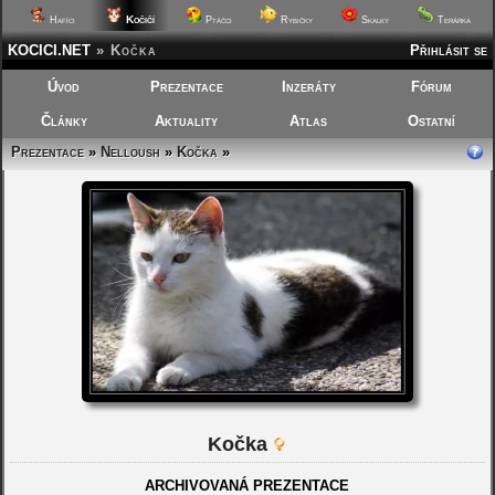
Kočičí
Hafíci
Ptáčci
Rybičky
Skalky
Terárka
KOCICI.NET
»
Kočka
Přihlásit se
Úvod
Prezentace
Inzeráty
Fórum
Články
Aktuality
Atlas
Ostatní
Prezentace
»
Nelloush
»
Kočka
»
Kočka
ARCHIVOVANÁ PREZENTACE