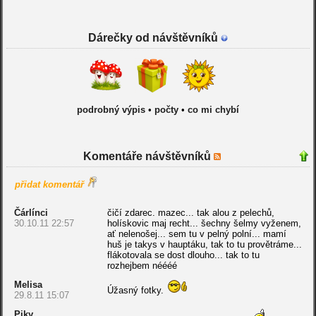
Dárečky od návštěvníků
podrobný výpis
•
počty
•
co mi chybí
Komentáře návštěvníků
přidat komentář
Čárlínci
čičí zdarec. mazec... tak alou z pelechů,
30.10.11 22:57
holískovic maj recht... šechny šelmy vyženem,
ať nelenošej... sem tu v pelný polní... mamí
huš je takys v hauptáku, tak to tu provětráme...
flákotovala se dost dlouho... tak to tu
rozhejbem néééé
Melisa
Úžasný fotky.
29.8.11 15:07
Piky