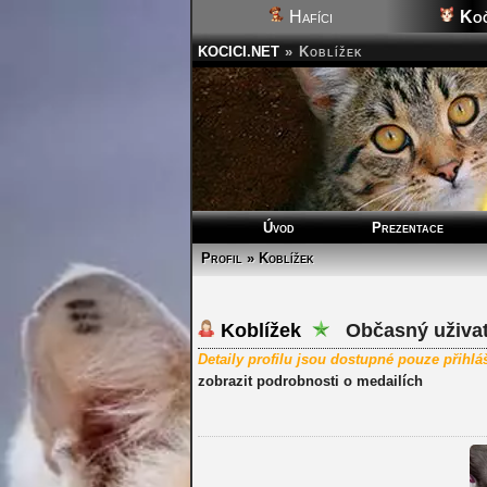
Hafíci
Koč
KOCICI.NET
»
Koblížek
Úvod
Prezentace
Profil » Koblížek
Koblížek
Občasný uživat
Detaily profilu jsou dostupné pouze přihl
zobrazit podrobnosti o medailích