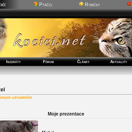
ičí
Ptáčci
Rybičky
Inzeráty
Fórum
Články
Aktuality
el
ášeným uživatelům
Moje prezentace