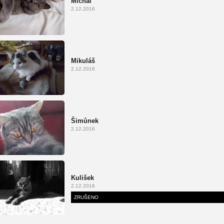
Michal
2.12.2016
Mikuláš
2.12.2016
Šimůnek
2.12.2016
Kulišek
2.12.2016
ZRUŠENO