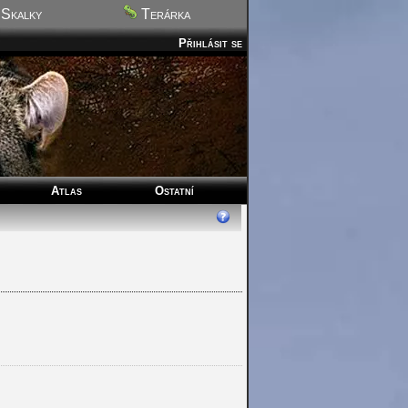
Skalky
Terárka
Přihlásit se
Atlas
Ostatní