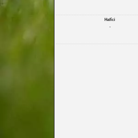
Hafíci
-