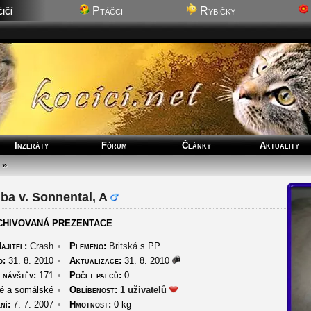
ičí
Ptáčci
Rybičky
Inzeráty
Fórum
Články
Aktuality
»
ba v. Sonnental, A
CHIVOVANÁ PREZENTACE
ajitel:
Crash
•
Plemeno:
Britská
s PP
o:
31. 8. 2010
•
Aktualizace:
31. 8. 2010
 návštěv:
171
•
Počet palců:
0
é a somálské
•
Oblíbenost:
1 uživatelů
ní:
7. 7. 2007
•
Hmotnost:
0 kg