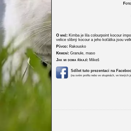
Fote
O mně:
Kimba je lila colourpoint kocour imp
velice slibný kocour a jeho koťátka jsou velk
Původ:
Rakousko
Krmení:
Granule, maso
Jak mi doma říkají:
Mikeš
Sdílet tuto prezentaci na Facebo
(na svém profilu nebo ve skupinách, ve kterých j