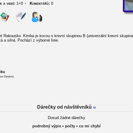
k a videí:
1+0
•
Komentářů:
0
ort Rakousko. Kimba je kocou s krevní skupinou B (univerzální krevní skupin
á a silná. Pochází z výborné linie.
oku
ste členem)
Dárečky od návštěvníků
Dosud žádné dárečky
podrobný výpis
•
počty
•
co mi chybí