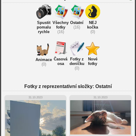
Spustit
Všechny
Ostatní
NEJ
pomalu
fotky
(16)
kočka
rychle
(16)
(0)
Časová
Fotky z
Nové
Animace
osa
deníčku
fotky
(0)
(0)
Fotky z reprezentativní složky: Ostatní
31.10.2023
31.10.2023