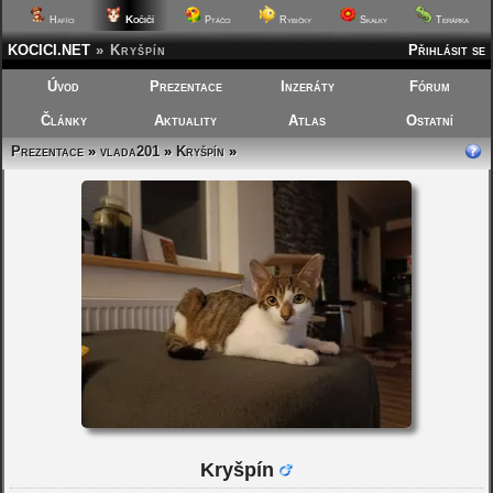
Kočičí
Hafíci
Ptáčci
Rybičky
Skalky
Terárka
KOCICI.NET
»
Kryšpín
Přihlásit se
Úvod
Prezentace
Inzeráty
Fórum
Články
Aktuality
Atlas
Ostatní
Prezentace
»
vlada201
»
Kryšpín
»
Kryšpín