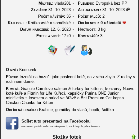
Majitel:
vlada201
•
Plemeno:
Evropská
bez PP
Zapsáno:
31. 10. 2023
•
Aktualizace:
31. 10. 2023
Počet návštěv:
35
•
Počet palců:
2
Kategorie:
Krátkosrsté a somálské
•
Oblíbenost:
0 uživatelů
Datum narození:
12. 6. 2023
•
Hmotnost:
3 kg
Fotek a videí:
17+0
•
Komentářů:
3
O mně:
Kocourek
Původ:
Inzerát na bazoši jako poslední kotě, co z vrhu zbylo. Z rodiny v
rodinném domě.
Krmení:
Granule Carnilove salmon & turkey for kittens, konzervy Nuevo
kotě kuře a Fitmin for Life Kuřecí, kapsičky Purina ONE Junior
minifiletky s lososem a mrkví ve šťávě a Brit Premium Cat kapsa
Chicken Chunks for Kitten
Oblíbená hračka:
Krabice, gumičky do vlasů, hopík, šidítka
Sdílet tuto prezentaci na Facebooku
(na svém profilu nebo ve skupinách, ve kterých jste členem)
Složky fotek