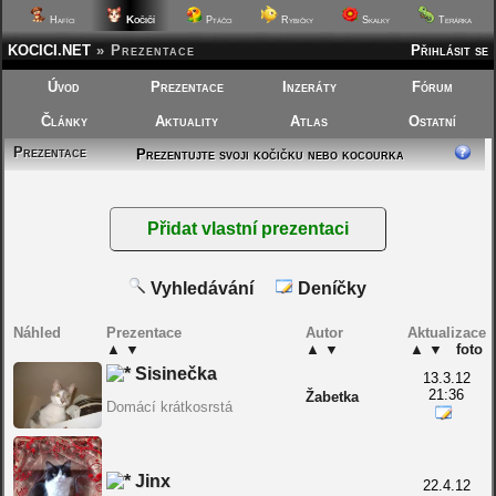
Kočičí
Hafíci
Ptáčci
Rybičky
Skalky
Terárka
KOCICI.NET
»
Prezentace
Přihlásit se
Úvod
Prezentace
Inzeráty
Fórum
Články
Aktuality
Atlas
Ostatní
Prezentace
Prezentujte svoji kočičku nebo kocourka
Vyhledávání
Deníčky
Náhled
Prezentace
Autor
Aktualizace
▲
▼
▲
▼
▲
▼
foto
Sisinečka
13.3.12
21:36
Žabetka
Domácí krátkosrstá
Jinx
22.4.12