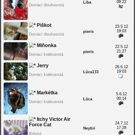
08:22
Liba
Domácí dlouhosrstá
Piškot
23.5.12
19:03
pieris
Domácí dlouhosrstá
Miňonka
22.5.12
21:27
pieris
Domácí krátkosrstá
Jerry
26.6.12
19:03
Lůca133
Domácí krátkosrstá
Markétka
5.6.12
00:14
Lůca
Domácí krátkosrstá
Itchy Victor Air
24.7.12
Force Cat
17:28
Neytiri
Britská