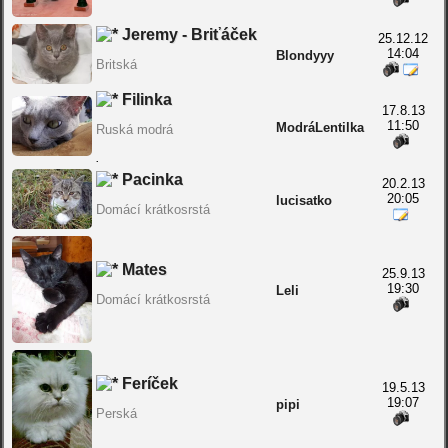
Jeremy - Briťáček
25.12.12
14:04
Blondyyy
Britská
Filinka
17.8.13
11:50
ModráLentilka
Ruská modrá
.
Pacinka
20.2.13
20:05
lucisatko
Domácí krátkosrstá
Mates
25.9.13
19:30
Leli
Domácí krátkosrstá
Feríček
19.5.13
19:07
pipi
Perská