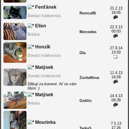
Ferďánek
21.2.13
19:05
Romca96
Domácí krátkosrstá
Elisn
22.3.13
00:03
Mercedes
Britská
Honzík
27.9.14
13:50
Ola
Domácí krátkosrstá
Matýsek
11.4.13
Domácí krátkosrstá
14:58
ZuzkaNova
Děkuji za koment. Ať se vám
líbím :)
Matýsek
14.4.13
09:39
Goblin
Britská
Mourinka
7.5.13
17:26
TerkaS