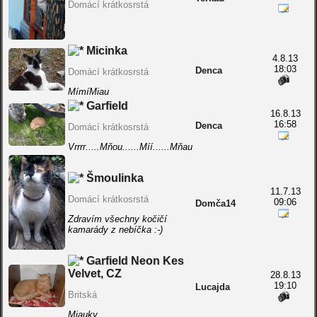
Domácí krátkosrstá
Micinka
4.8.13
18:03
Denca
Domácí krátkosrstá
MímíMiau
Garfield
16.8.13
16:58
Denca
Domácí krátkosrstá
Vrrrr.....Mňou......Míí......Mňau
Šmoulinka
11.7.13
Domácí krátkosrstá
09:06
Domča14
Zdravím všechny kočičí
kamarády z nebíčka :-)
Garfield Neon Kes
Velvet, CZ
28.8.13
19:10
Lucajda
Britská
Miauky