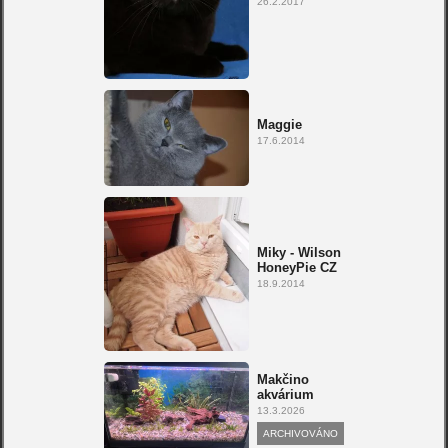
26.2.2017
Maggie
17.6.2014
Miky - Wilson
HoneyPie CZ
18.9.2014
Makčino
akvárium
13.3.2026
ARCHIVOVÁNO