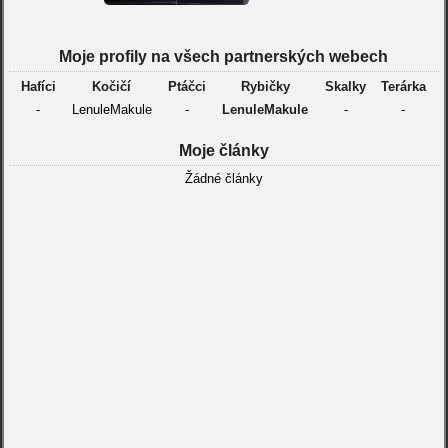
Moje profily na všech partnerských webech
Hafíci
Kočičí
Ptáčci
Rybičky
Skalky
Terárka
-
LenuleMakule
-
LenuleMakule
-
-
Moje články
Žádné články