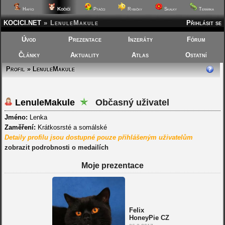
Kočičí
Hafíci
Ptáčci
Rybičky
Skalky
Terárka
KOCICI.NET
»
LenuleMakule
Přihlásit se
Úvod
Prezentace
Inzeráty
Fórum
Články
Aktuality
Atlas
Ostatní
Profil » LenuleMakule
LenuleMakule
Občasný uživatel
Jméno:
Lenka
Zaměření:
Krátkosrsté a somálské
Detaily profilu jsou dostupné pouze přihlášeným uživatelům
zobrazit podrobnosti o medailích
Moje prezentace
Felix
HoneyPie CZ