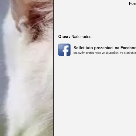
Fote
O mně:
Náše radost
Sdílet tuto prezentaci na Facebo
(na svém profilu nebo ve skupinách, ve kterých j