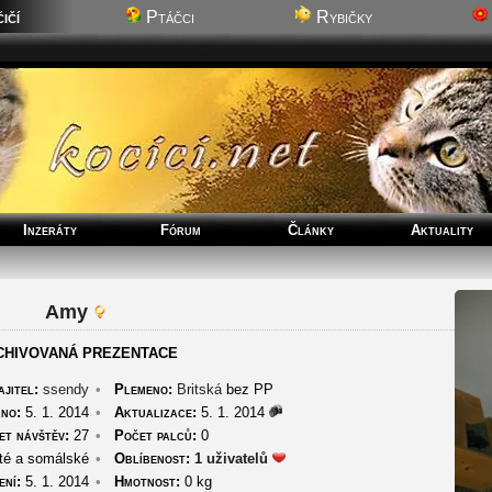
ičí
Ptáčci
Rybičky
Inzeráty
Fórum
Články
Aktuality
Amy
CHIVOVANÁ PREZENTACE
jitel:
ssendy
•
Plemeno:
Britská
bez PP
no:
5. 1. 2014
•
Aktualizace:
5. 1. 2014
et návštěv:
27
•
Počet palců:
0
té a somálské
•
Oblíbenost:
1 uživatelů
ní:
5. 1. 2014
•
Hmotnost:
0 kg