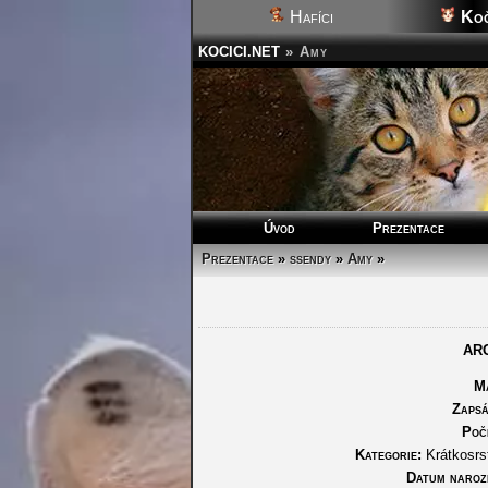
Hafíci
Koč
KOCICI.NET
»
Amy
Úvod
Prezentace
Prezentace
»
ssendy
»
Amy
»
AR
Ma
Zapsá
Poč
Kategorie:
Krátkosrs
Datum naroze