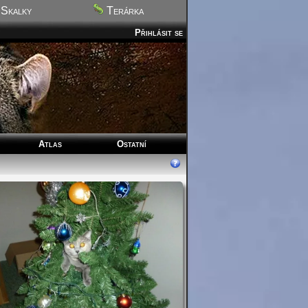
Skalky
Terárka
Přihlásit se
Atlas
Ostatní