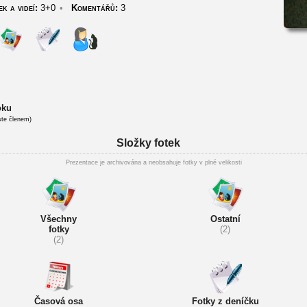
k a videí:
3+0
•
Komentářů:
3
oku
ste členem)
Složky fotek
Prezentace je archivována a neobsahuje fotky v plné velikosti
Všechny
Ostatní
fotky
(2)
(2)
Časová osa
Fotky z deníčku