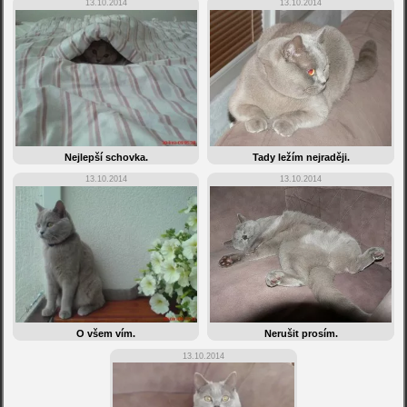
13.10.2014
13.10.2014
Nejlepší schovka.
Tady ležím nejraději.
13.10.2014
13.10.2014
O všem vím.
Nerušit prosím.
13.10.2014