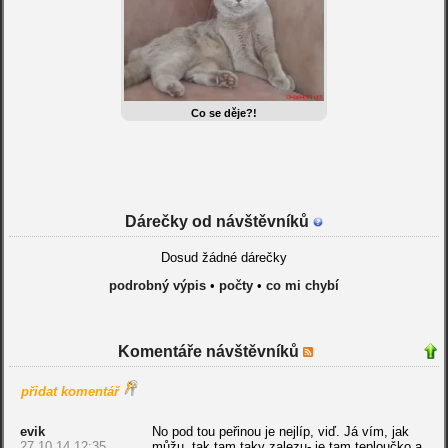
Co se děje?!
Dárečky od návštěvníků
Dosud žádné dárečky
podrobný výpis
•
počty
•
co mi chybí
Komentáře návštěvníků
přidat komentář
evik
No pod tou peřinou je nejlíp, viď. Já vím, jak
27.10.14 12:35
můžu, tak tam taky zalezu- je tam teploučko a