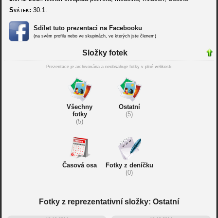
Svátek:
30.1.
Sdílet tuto prezentaci na Facebooku
(na svém profilu nebo ve skupinách, ve kterých jste členem)
Složky fotek
Prezentace je archivována a neobsahuje fotky v plné velikosti
Všechny
Ostatní
fotky
(5)
(5)
Časová osa
Fotky z deníčku
(0)
Fotky z reprezentativní složky: Ostatní