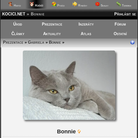
Kočičí
Hafíci
Ptáčci
Rybičky
Skalky
Terárka
KOCICI.NET
»
Bonnie
Přihlásit se
Úvod
Prezentace
Inzeráty
Fórum
Články
Aktuality
Atlas
Ostatní
Prezentace
»
Gabriela
»
Bonnie
»
Bonnie