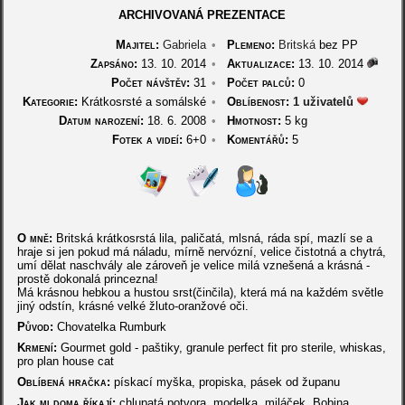
ARCHIVOVANÁ PREZENTACE
Majitel:
Gabriela
•
Plemeno:
Britská
bez PP
Zapsáno:
13. 10. 2014
•
Aktualizace:
13. 10. 2014
Počet návštěv:
31
•
Počet palců:
0
Kategorie:
Krátkosrsté a somálské
•
Oblíbenost:
1 uživatelů
Datum narození:
18. 6. 2008
•
Hmotnost:
5 kg
Fotek a videí:
6+0
•
Komentářů:
5
O mně:
Britská krátkosrstá lila, paličatá, mlsná, ráda spí, mazlí se a
hraje si jen pokud má náladu, mírně nervózní, velice čistotná a chytrá,
umí dělat naschvály ale zároveň je velice milá vznešená a krásná -
prostě dokonalá princezna!
Má krásnou hebkou a hustou srst(činčila), která má na každém světle
jiný odstín, krásné velké žluto-oranžové oči.
Původ:
Chovatelka Rumburk
Krmení:
Gourmet gold - paštiky, granule perfect fit pro sterile, whiskas,
pro plan house cat
Oblíbená hračka:
pískací myška, propiska, pásek od županu
Jak mi doma říkají:
chlupatá potvora, modelka, miláček, Bobina