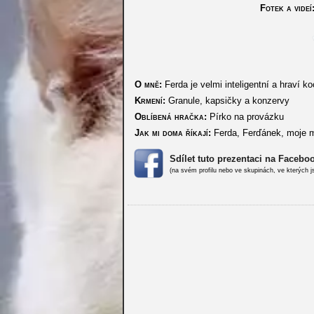
Fotek a videí
O mně:
Ferda je velmi inteligentní a hraví 
Krmení:
Granule, kapsičky a konzervy
Oblíbená hračka:
Pírko na provázku
Jak mi doma říkají:
Ferda, Ferďánek, moje m
Sdílet tuto prezentaci na Facebo
(na svém profilu nebo ve skupinách, ve kterých j