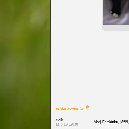
přidat komentář
evik
Ahoj Ferďánku, jéžiš
11.3.13 19:38