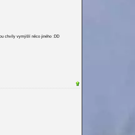
dou chvíly vymýšlí něco jiného :DD