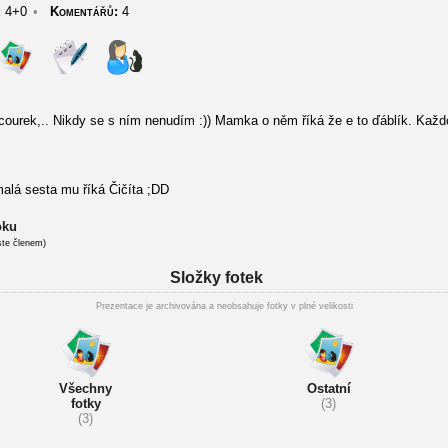
:
4+0
•
Komentářů:
4
kocourek,.. Nikdy se s ním nenudím :)) Mamka o něm říká že e to ďáblík. Kaž
alá sesta mu říká Čičíta ;DD
oku
ste členem)
Složky fotek
Prezentace je archivována a neobsahuje fotky v plné velikosti
Všechny
Ostatní
fotky
(3)
(3)