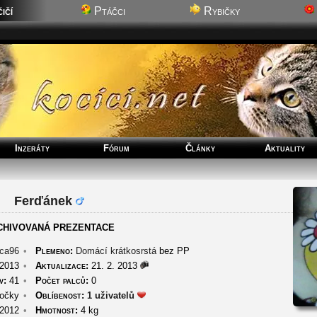
ičí
Ptáčci
Rybičky
Inzeráty
Fórum
Články
Aktuality
Ferďánek
CHIVOVANÁ PREZENTACE
ca96
•
Plemeno:
Domácí krátkosrstá
bez PP
 2013
•
Aktualizace:
21. 2. 2013
v:
41
•
Počet palců:
0
očky
•
Oblíbenost:
1 uživatelů
 2012
•
Hmotnost:
4 kg