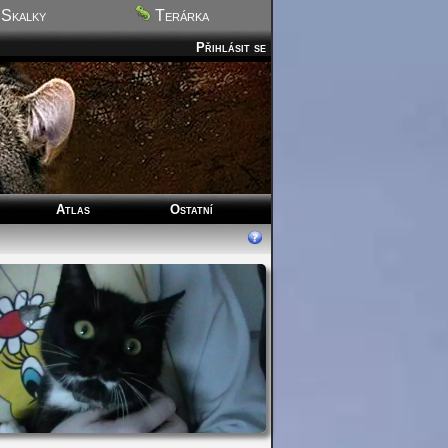
Skalky
Terárka
Přihlásit se
Atlas
Ostatní