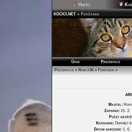
Hafíci
Koč
KOCICI.NET
»
Ferďánek
Úvod
Prezentace
Prezentace
»
Romca96
»
Ferďánek
»
AR
Majitel:
Rom
Zapsáno:
21. 2.
Počet návště
Kategorie:
Domácí k
Datum narození:
1. 6.