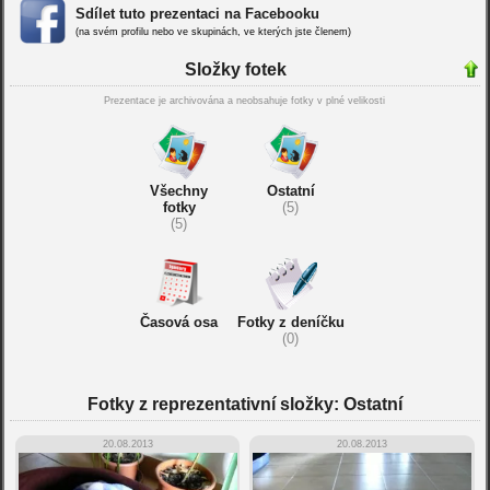
Sdílet tuto prezentaci na Facebooku
(na svém profilu nebo ve skupinách, ve kterých jste členem)
Složky fotek
Prezentace je archivována a neobsahuje fotky v plné velikosti
Všechny
Ostatní
fotky
(5)
(5)
Časová osa
Fotky z deníčku
(0)
Fotky z reprezentativní složky: Ostatní
20.08.2013
20.08.2013