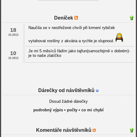
Deníček
Naučila se v nestřežené chvíli při krmení rybiček
18
10.2013
vytahovat rostliny z akvária a rychle je slupnout.
Je mi 5 měsíců řádím jako tajfun(samozřejmě v dobrém)-
10
je to naše zlatíčko
10.2013
Dárečky od návštěvníků
Dosud žádné dárečky
podrobný výpis
•
počty
•
co mi chybí
Komentáře návštěvníků