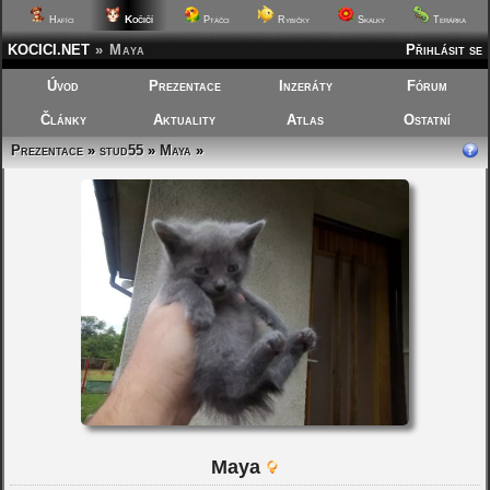
Kočičí
Hafíci
Ptáčci
Rybičky
Skalky
Terárka
KOCICI.NET
»
Maya
Přihlásit se
Úvod
Prezentace
Inzeráty
Fórum
Články
Aktuality
Atlas
Ostatní
Prezentace
»
stud55
»
Maya
»
Maya