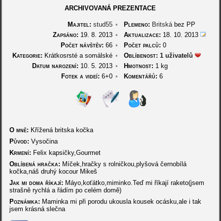
ARCHIVOVANÁ PREZENTACE
Majitel:
stud55
•
Plemeno:
Britská
bez PP
Zapsáno:
19. 8. 2013
•
Aktualizace:
18. 10. 2013
Počet návštěv:
66
•
Počet palců:
0
Kategorie:
Krátkosrsté a somálské
•
Oblíbenost:
1 uživatelů
Datum narození:
10. 5. 2013
•
Hmotnost:
1 kg
Fotek a videí:
6+0
•
Komentářů:
6
O mně:
Křížená britska kočka
Původ:
Vysočina
Krmení:
Felix kapsičky,Gourmet
Oblíbená hračka:
Míček,hračky s rolničkou,plyšová černobílá
kočka,náš druhý kocour Mikeš
Jak mi doma říkají:
Máyo,koťátko,miminko.Teď mi říkají raketo(jsem
strašně rychlá a řádím po celém domě)
Poznámka:
Maminka mi při porodu ukousla kousek ocásku,ale i tak
jsem krásná slečna