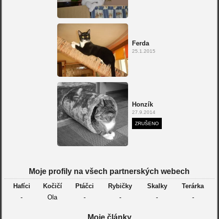
Ferda
25.1.2015
Honzík
27.9.2014
ZRUŠENO
Moje profily na všech partnerských webech
Hafíci
Kočičí
Ptáčci
Rybičky
Skalky
Terárka
-
Ola
-
-
-
-
Moje články