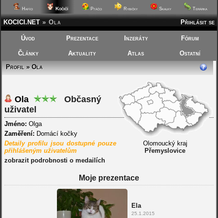
Kočičí
Hafíci
Ptáčci
Rybičky
Skalky
Terárka
KOCICI.NET
»
Ola
Přihlásit se
Úvod
Prezentace
Inzeráty
Fórum
Články
Aktuality
Atlas
Ostatní
Profil » Ola
Ola
Občasný
uživatel
Jméno:
Olga
Zaměření:
Domácí kočky
Detaily profilu jsou dostupné pouze
Olomoucký kraj
přihlášeným uživatelům
Přemyslovice
zobrazit podrobnosti o medailích
Moje prezentace
Ela
25.1.2015