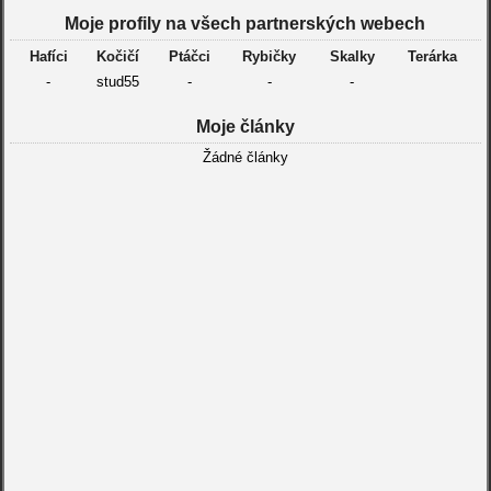
Moje profily na všech partnerských webech
Hafíci
Kočičí
Ptáčci
Rybičky
Skalky
Terárka
-
stud55
-
-
-
Moje články
Žádné články