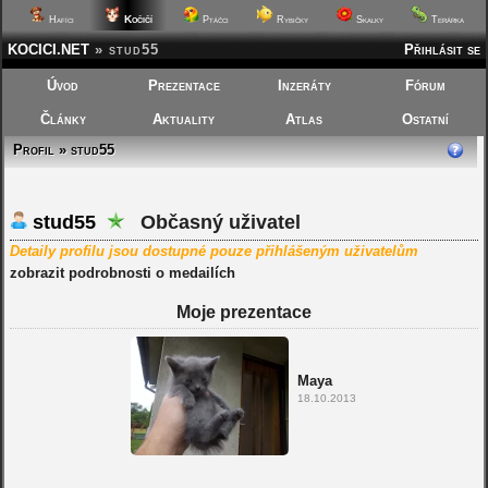
Kočičí
Hafíci
Ptáčci
Rybičky
Skalky
Terárka
KOCICI.NET
»
stud55
Přihlásit se
Úvod
Prezentace
Inzeráty
Fórum
Články
Aktuality
Atlas
Ostatní
Profil » stud55
stud55
Občasný uživatel
Detaily profilu jsou dostupné pouze přihlášeným uživatelům
zobrazit podrobnosti o medailích
Moje prezentace
Maya
18.10.2013