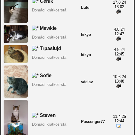
Čeník
17.8.24
13:02
Lulu
Domácí krátkosrstá
Mewkie
4.8.24
12:47
kikyo
Domácí krátkosrstá
Trpaslujd
4.8.24
12:45
kikyo
Domácí krátkosrstá
Sofie
10.6.24
13:48
václav
Domácí krátkosrstá
Steven
11.4.25
12:44
Passenger77
Domácí krátkosrstá