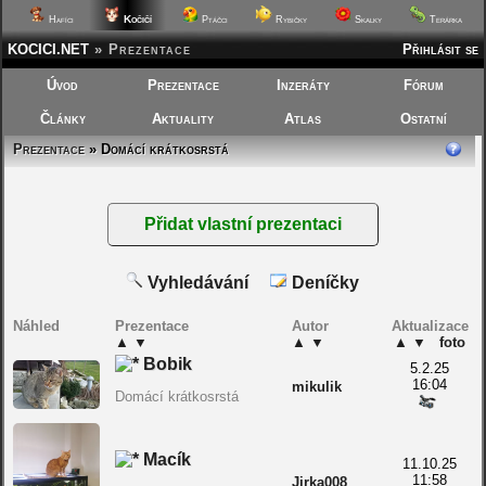
Kočičí
Hafíci
Ptáčci
Rybičky
Skalky
Terárka
KOCICI.NET
»
Prezentace
Přihlásit se
Úvod
Prezentace
Inzeráty
Fórum
Články
Aktuality
Atlas
Ostatní
Prezentace
» Domácí krátkosrstá
Vyhledávání
Deníčky
Náhled
Prezentace
Autor
Aktualizace
▲
▼
▲
▼
▲
▼
foto
Bobik
5.2.25
16:04
mikulik
Domácí krátkosrstá
Macík
11.10.25
11:58
Jirka008