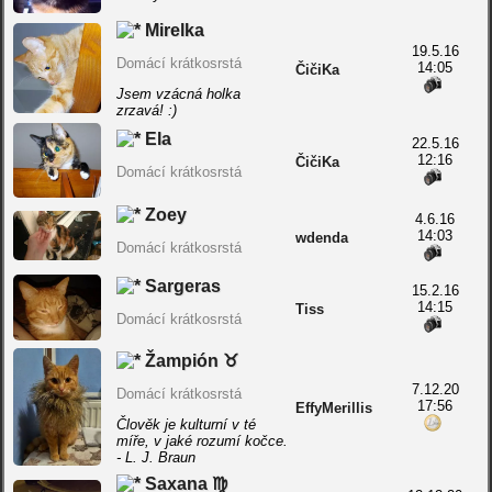
Mirelka
19.5.16
Domácí krátkosrstá
14:05
ČičiKa
Jsem vzácná holka
zrzavá! :)
Ela
22.5.16
12:16
ČičiKa
Domácí krátkosrstá
Zoey
4.6.16
14:03
wdenda
Domácí krátkosrstá
Sargeras
15.2.16
14:15
Tiss
Domácí krátkosrstá
Žampión ♉
7.12.20
Domácí krátkosrstá
17:56
EffyMerillis
Člověk je kulturní v té
míře, v jaké rozumí kočce.
- L. J. Braun
Saxana ♍