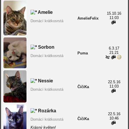
Amelie
15.10.16
11:03
AmelieFelix
Domácí krátkosrstá
Sorbon
6.3.17
21:21
Puma
Domácí krátkosrstá
Nessie
22.5.16
11:03
ČičiKa
Domácí krátkosrstá
Rozárka
22.5.16
10:46
ČičiKa
Domácí krátkosrstá
Krásný květen!