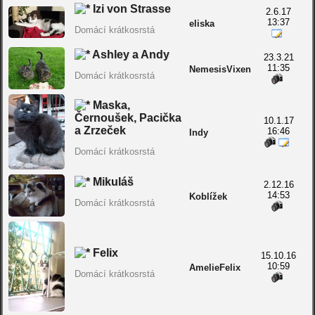
Izi von Strasse
2.6.17
13:37
eliska
Domácí krátkosrstá
Ashley a Andy
23.3.21
11:35
NemesisVixen
Domácí krátkosrstá
Maska,
Černoušek, Pacička
10.1.17
a Zrzeček
16:46
Indy
Domácí krátkosrstá
Mikuláš
2.12.16
14:53
Koblížek
Domácí krátkosrstá
Felix
15.10.16
10:59
AmelieFelix
Domácí krátkosrstá