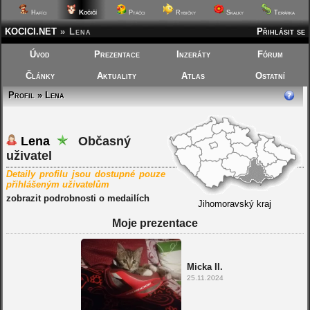
Kočičí
Hafíci
Ptáčci
Rybičky
Skalky
Terárka
KOCICI.NET
»
Lena
Přihlásit se
Úvod
Prezentace
Inzeráty
Fórum
Články
Aktuality
Atlas
Ostatní
Profil » Lena
Lena
Občasný
uživatel
Detaily profilu jsou dostupné pouze
přihlášeným uživatelům
zobrazit podrobnosti o medailích
Jihomoravský kraj
Moje prezentace
Micka II.
25.11.2024