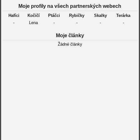
Moje profily na všech partnerských webech
Hafíci
Kočičí
Ptáčci
Rybičky
Skalky
Terárka
-
Lena
-
-
-
-
Moje články
Žádné články