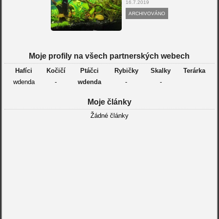
16.7.2019
ARCHIVOVÁNO
Moje profily na všech partnerských webech
Hafíci
Kočičí
Ptáčci
Rybičky
Skalky
Terárka
wdenda
-
wdenda
-
-
Moje články
Žádné články