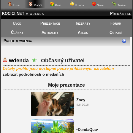
Kočičí
Hafíci
Ptáčci
Rybičky
Skalky
Terárka
KOCICI.NET
»
wdenda
Přihlásit se
Úvod
Prezentace
Inzeráty
Fórum
Články
Aktuality
Atlas
Ostatní
Profil » wdenda
wdenda
Občasný uživatel
Detaily profilu jsou dostupné pouze přihlášeným uživatelům
zobrazit podrobnosti o medailích
Moje prezentace
Zoey
4.6.2016
•DendaQua•